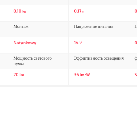
0,10
0,17
0
kg
m
Монтаж
Напряжение питания
П
Natynkowy
14
0
V
Мощность светового
Эффективность освещения
ф
пучка
20
36
S
lm
lm/W