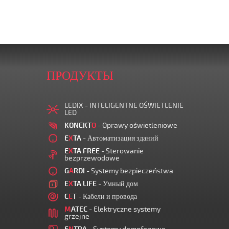
ПРОДУКТЫ
LEDIX - INTELIGENTNE OŚWIETLENIE
LED
KONEKT
O
- Oprawy oświetleniowe
E
X
TA
- Автоматизация зданий
E
X
TA FREE
- Sterowanie
bezprzewodowe
G
A
RDI
- Systemy bezpieczeństwa
E
X
TA LIFE
- Умный дом
C
E
T
- Кабели и провода
M
ATEC
- Elektryczne systemy
grzejne