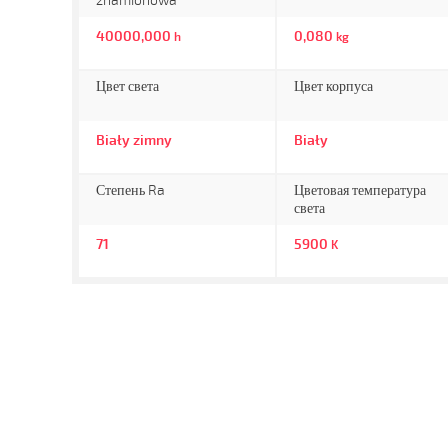
znamionowa
40000,000
0,080
h
kg
Цвет света
Цвет корпуса
Biały zimny
Biały
Степень Ra
Цветовая температура
света
71
5900
K