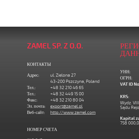
ZAMEL SP. Z O.O.
РЕГ
ДАН
КОНТАКТЫ
УНН:
Адрес:
ul. Zielona 27
ОГРН:
43-200 Pszczyna, Poland
VAT ID No
Тел.:
+48 32 210 46 65
Тел.:
+48 32 449 15 00
KRS:
Факс:
+48 32 210 80 04
Wydz. VII
Эл. почта:
export@zamel.pl
Sądu Rej
Веб-сайт:
http://www.zamel.com
Kapital 
758 000,
НОМЕР СЧЕТА