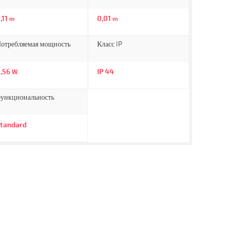
,11
0,01
m
m
отребляемая мощность
Класс IP
,56
IP 44
W
ункциональность
tandard