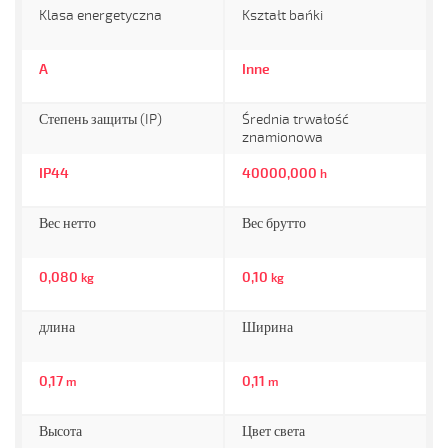
Klasa energetyczna
Kształt bańki
A
Inne
Степень защиты (IP)
Średnia trwałość
znamionowa
IP44
40000,000
h
Вес нетто
Вес брутто
0,080
0,10
kg
kg
длина
Ширина
0,17
0,11
m
m
Высота
Цвет света