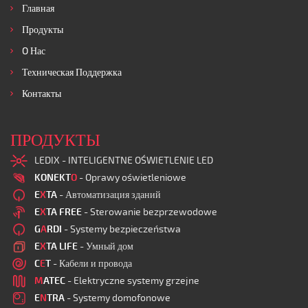
Главная
Продукты
O Нас
Техническая Поддержка
Контакты
ПРОДУКТЫ
LEDIX - INTELIGENTNE OŚWIETLENIE LED
KONEKT
O
- Oprawy oświetleniowe
E
X
TA
- Автоматизация зданий
E
X
TA FREE
- Sterowanie bezprzewodowe
G
A
RDI
- Systemy bezpieczeństwa
E
X
TA LIFE
- Умный дом
C
E
T
- Кабели и провода
M
ATEC
- Elektryczne systemy grzejne
E
N
TRA
- Systemy domofonowe