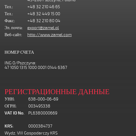
Тел.:
+48 32 210 46 65
Тел.:
+48 32 449 15 00
Факс:
+48 32 210 80 04
Эл. почта:
export@zamel.pl
Веб-сайт:
http://www.zamel.com
НОМЕР СЧЕТА
ING O/Pszczyna:
47 1050 1315 1000 0001 0144 6367
РЕГИСТРАЦИОННЫЕ ДАННЫЕ
УНН:
638-000-06-69
ОГРН:
003495338
VAT ID No.
PL6380000669
KRS:
0000384737
Wydz. VIII Gospodarczy KRS