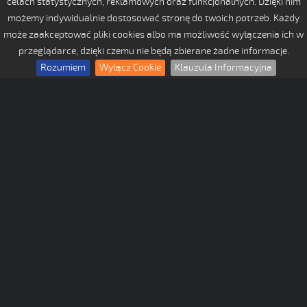
celach statystycznych, reklamowych oraz funkcjonalnych. Dzięki nim
możemy indywidualnie dostosować stronę do twoich potrzeb. Każdy
może zaakceptować pliki cookies albo ma możliwość wyłączenia ich w
przeglądarce, dzięki czemu nie będą zbierane żadne informacje.
Rozumiem
Wyłącz Cookie
Klauzula Informacyjna