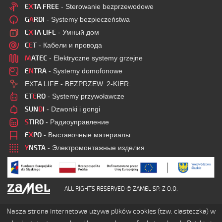
E
X
TA FREE
- Sterowanie bezprzewodowe
G
A
RDI
- Systemy bezpieczeństwa
E
X
TA LIFE
- Умный дом
C
E
T
- Кабели и провода
M
ATEC
- Elektryczne systemy grzejne
E
N
TRA
- Systemy domofonowe
EXTA LIFE - BEZPRZEW. 2-KIER.
ET
E
RO
- Systemy przywoławcze
SUN
D
I
- Dzwonki i gongi
S
TIRO
- Радиоуправление
E
X
PO
- Выставочные материалы
Y
NSTA
- Электромонтажные изделия
ALL RIGHTS RESERVED © ZAMEL SP. Z O.O.
Nasza strona internetowa używa plików cookies (tzw. ciasteczka) w