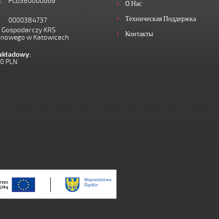
.
PL6380000669
O Нас
Техническая Поддержка
0000384737
I Gospodarczy KRS
Контакты
onowego w Katowicach
zakładowy:
00 PLN