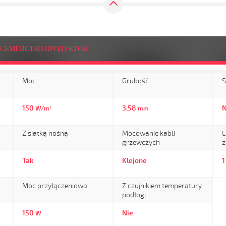
СЕМЕЙСТВО ПРОДУКТОВ
Moc
Grubość
S
150
3,58
N
W/m²
mm
Z siatką nośną
Mocowanie kabli
L
grzewczych
z
Tak
Klejone
1
Moc przyłączeniowa
Z czujnikiem temperatury
podłogi
150
Nie
W