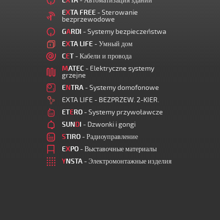
E
X
TA
- Автоматизация зданий
E
X
TA FREE
- Sterowanie
bezprzewodowe
G
A
RDI
- Systemy bezpieczeństwa
E
X
TA LIFE
- Умный дом
C
E
T
- Кабели и провода
M
ATEC
- Elektryczne systemy
grzejne
E
N
TRA
- Systemy domofonowe
EXTA LIFE - BEZPRZEW. 2-KIER.
ET
E
RO
- Systemy przywoławcze
SUN
D
I
- Dzwonki i gongi
S
TIRO
- Радиоуправление
E
X
PO
- Выставочные материалы
Y
NSTA
- Электромонтажные изделия