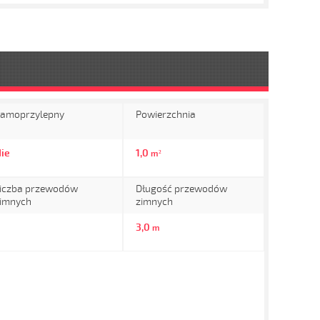
amoprzylepny
Powierzchnia
ie
1,0
m²
iczba przewodów
Długość przewodów
imnych
zimnych
3,0
m