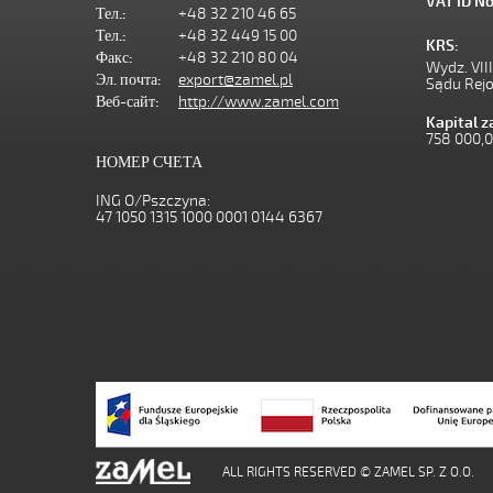
VAT ID No
Тел.:
+48 32 210 46 65
Тел.:
+48 32 449 15 00
KRS:
Факс:
+48 32 210 80 04
Wydz. VII
Эл. почта:
export@zamel.pl
Sądu Rej
Веб-сайт:
http://www.zamel.com
Kapital 
758 000,
НОМЕР СЧЕТА
ING O/Pszczyna:
47 1050 1315 1000 0001 0144 6367
ALL RIGHTS RESERVED © ZAMEL SP. Z O.O.