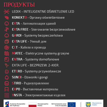
ПРОДУКТЫ
LEDIX - INTELIGENTNE OŚWIETLENIE LED
KONEKT
O
- Oprawy oświetleniowe
E
X
TA
- Автоматизация зданий
E
X
TA FREE
- Sterowanie bezprzewodowe
G
A
RDI
- Systemy bezpieczeństwa
E
X
TA LIFE
- Умный дом
C
E
T
- Кабели и провода
M
ATEC
- Elektryczne systemy grzejne
E
N
TRA
- Systemy domofonowe
EXTA LIFE - BEZPRZEW. 2-KIER.
ET
E
RO
- Systemy przywoławcze
SUN
D
I
- Dzwonki i gongi
S
TIRO
- Радиоуправление
E
X
PO
- Выставочные материалы
Y
NSTA
- Электромонтажные изделия