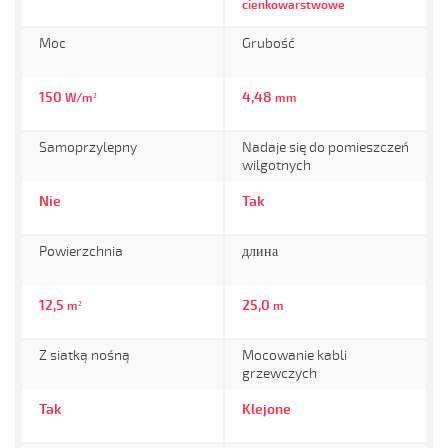
cienkowarstwowe
Moc
Grubość
150
4,48
W/m²
mm
Samoprzylepny
Nadaje się do pomieszczeń
wilgotnych
Nie
Tak
Powierzchnia
длина
12,5
25,0
m²
m
Z siatką nośną
Mocowanie kabli
grzewczych
Tak
Klejone