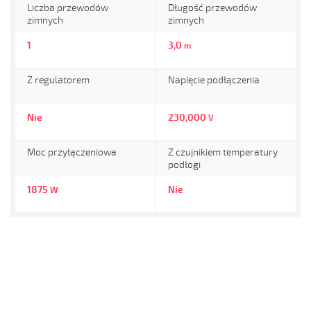
Liczba przewodów
Długość przewodów
zimnych
zimnych
1
3,0
m
Z regulatorem
Napięcie podłączenia
Nie
230,000
V
Moc przyłączeniowa
Z czujnikiem temperatury
podłogi
1875
Nie
W