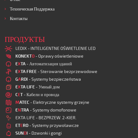
Техническая Поддержка
Контакты
ПРОДУКТЫ
LEDIX - INTELIGENTNE OŚWIETLENIE LED
KONEKT
O
- Oprawy oświetleniowe
E
X
TA
- Автоматизация зданий
E
X
TA FREE
- Sterowanie bezprzewodowe
G
A
RDI
- Systemy bezpieczeństwa
E
X
TA LIFE
- Умный дом
C
E
T
- Кабели и провода
M
ATEC
- Elektryczne systemy grzejne
E
N
TRA
- Systemy domofonowe
EXTA LIFE - BEZPRZEW. 2-KIER.
ET
E
RO
- Systemy przywoławcze
SUN
D
I
- Dzwonki i gongi