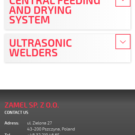
CENTRAL FEEDING
AND DRYING
SYSTEM
ULTRASONIC
WELDERS
ZAMEL SP. Z O.O.
CONTACT US
Adress:
ul. Zielona 27
43-200 Pszczyna, Poland