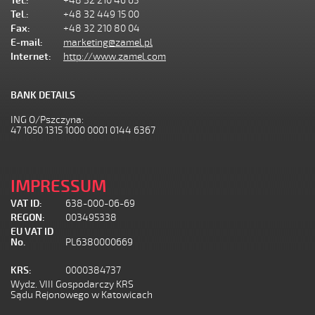
Tel.:
+48 32 210 46 65
Tel.:
+48 32 449 15 00
Fax:
+48 32 210 80 04
E-mail:
marketing@zamel.pl
Internet:
http://www.zamel.com
BANK DETAILS
ING O/Pszczyna:
47 1050 1315 1000 0001 0144 6367
IMPRESSUM
VAT ID:
638-000-06-69
REGON:
003495338
EU VAT ID
No.
PL6380000669
KRS:
0000384737
Wydz. VIII Gospodarczy KRS
Sądu Rejonowego w Katowicach