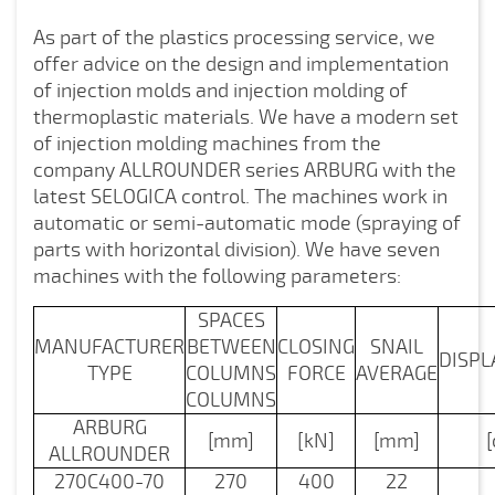
As part of the plastics processing service, we
offer advice on the design and implementation
of injection molds and injection molding of
thermoplastic materials. We have a modern set
of injection molding machines from the
company ALLROUNDER series ARBURG with the
latest SELOGICA control. The machines work in
automatic or semi-automatic mode (spraying of
parts with horizontal division). We have seven
machines with the following parameters:
SPACES
MANUFACTURER
BETWEEN
CLOSING
SNAIL
DISP
TYPE
COLUMNS
FORCE
AVERAGE
COLUMNS
ARBURG
[mm]
[kN]
[mm]
ALLROUNDER
270C400-70
270
400
22