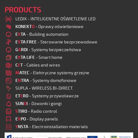
PRODUCTS
LEDIX - INTELIGENTNE OŚWIETLENIE LED
KONEKT
O
- Oprawy oświetleniowe
E
X
TA
- Building automation
E
X
TA FREE
- Sterowanie bezprzewodowe
G
A
RDI
- Systemy bezpieczeństwa
E
X
TA LIFE
- Smart home
C
E
T
- Cables and wires
M
ATEC
- Elektryczne systemy grzejne
E
N
TRA
- Systemy domofonowe
SUPLA - WIRELESS BI-DIRECT.
ET
E
RO
- Systemy przywoławcze
SUN
D
I
- Dzwonki i gongi
S
TIRO
- Radio control
E
X
PO
- Display panels
Y
NSTA
- Electroinstallation materials