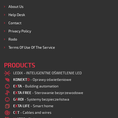
About Us
Help Desk
Contact
Privacy Policy
Rodo
Terms Of Use Of The Service
PRODUCTS
LEDIX - INTELIGENTNE OŚWIETLENIE LED
KONEKT
O
- Oprawy oświetleniowe
E
X
TA
- Building automation
E
X
TA FREE
- Sterowanie bezprzewodowe
G
A
RDI
- Systemy bezpieczeństwa
E
X
TA LIFE
- Smart home
C
E
T
- Cables and wires