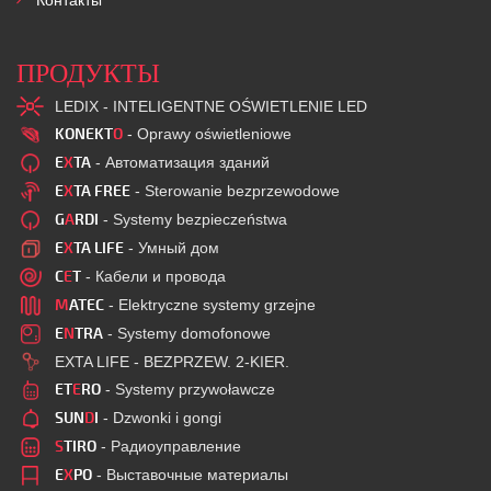
Контакты
ПРОДУКТЫ
LEDIX - INTELIGENTNE OŚWIETLENIE LED
KONEKT
O
- Oprawy oświetleniowe
E
X
TA
- Автоматизация зданий
E
X
TA FREE
- Sterowanie bezprzewodowe
G
A
RDI
- Systemy bezpieczeństwa
E
X
TA LIFE
- Умный дом
C
E
T
- Кабели и провода
M
ATEC
- Elektryczne systemy grzejne
E
N
TRA
- Systemy domofonowe
EXTA LIFE - BEZPRZEW. 2-KIER.
ET
E
RO
- Systemy przywoławcze
SUN
D
I
- Dzwonki i gongi
S
TIRO
- Радиоуправление
E
X
PO
- Выставочные материалы