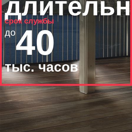
длитель
срок службы
40
до
тыс. часов