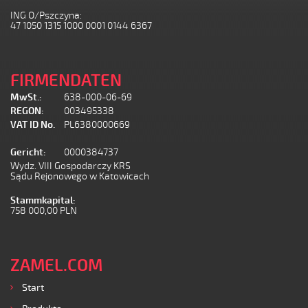
ING O/Pszczyna:
47 1050 1315 1000 0001 0144 6367
FIRMENDATEN
MwSt.:
638-000-06-69
REGON:
003495338
VAT ID No.
PL6380000669
Gericht:
0000384737
Wydz. VIII Gospodarczy KRS
Sądu Rejonowego w Katowicach
Stammkapital:
758 000,00 PLN
ZAMEL.COM
Start