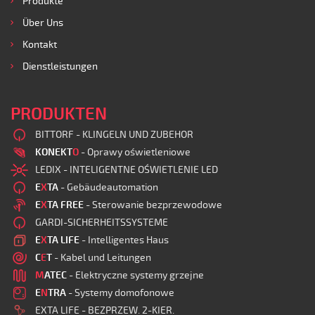
Produkte
Über Uns
Kontakt
Dienstleistungen
PRODUKTEN
BITTORF - KLINGELN UND ZUBEHOR
KONEKT
O
- Oprawy oświetleniowe
LEDIX - INTELIGENTNE OŚWIETLENIE LED
E
X
TA
- Gebäudeautomation
E
X
TA FREE
- Sterowanie bezprzewodowe
GARDI-SICHERHEITSSYSTEME
E
X
TA LIFE
- Intelligentes Haus
C
E
T
- Kabel und Leitungen
M
ATEC
- Elektryczne systemy grzejne
E
N
TRA
- Systemy domofonowe
EXTA LIFE - BEZPRZEW. 2-KIER.