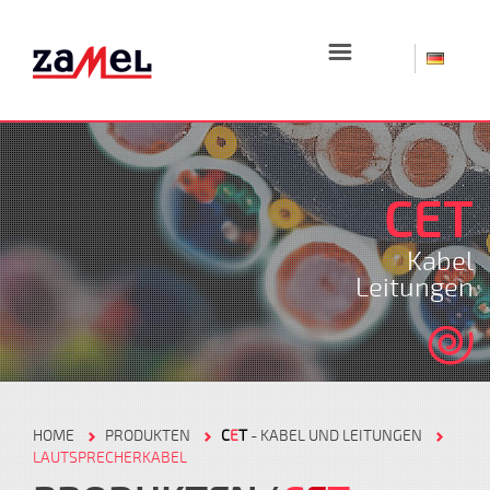
☰
CET
Kabel
Leitungen
HOME
PRODUKTEN
C
E
T
- KABEL UND LEITUNGEN
LAUTSPRECHERKABEL