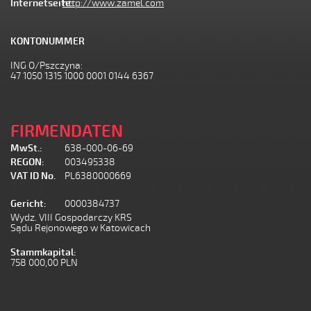
Internetseite:
http://www.zamel.com
KONTONUMMER
ING O/Pszczyna:
47 1050 1315 1000 0001 0144 6367
FIRMENDATEN
MwSt.:
638-000-06-69
REGON:
003495338
VAT ID No.
PL6380000669
Gericht:
0000384737
Wydz. VIII Gospodarczy KRS
Sądu Rejonowego w Katowicach
Stammkapital:
758 000,00 PLN