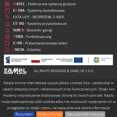
M
ATEC
- Elektryczne systemy grzejne
E
N
TRA
- Systemy domofonowe
EXTA LIFE - BEZPRZEW. 2-KIER.
ET
E
RO
- Systemy przywoławcze
SUN
D
I
- Dzwonki i gongi
S
TIRO
- Funksteuerung
E
X
PO
- Präsentationsmaterialien
Y
NSTA
- Zubehör
ALL RIGHTS RESERVED © ZAMEL SP. Z O.O.
Nasza strona internetowa używa plików cookies (tzw. ciasteczka) w
celach statystycznych, reklamowych oraz funkcjonalnych. Dzięki nim
możemy indywidualnie dostosować stronę do twoich potrzeb. Każdy
może zaakceptować pliki cookies albo ma możliwość wyłączenia ich w
przeglądarce, dzięki czemu nie będą zbierane żadne informacje.
Rozumiem
Wyłącz Cookie
Klauzula Informacyjna