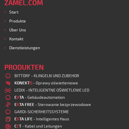
ZAMEL.COM
Start
Produkte
Über Uns
Kontakt
Dienstleistungen
PRODUKTEN
BITTORF - KLINGELN UND ZUBEHOR
KONEKT
O
- Oprawy oświetleniowe
LEDIX - INTELIGENTNE OŚWIETLENIE LED
E
X
TA
- Gebäudeautomation
E
X
TA FREE
- Sterowanie bezprzewodowe
GARDI-SICHERHEITSSYSTEME
E
X
TA LIFE
- Intelligentes Haus
C
E
T
- Kabel und Leitungen