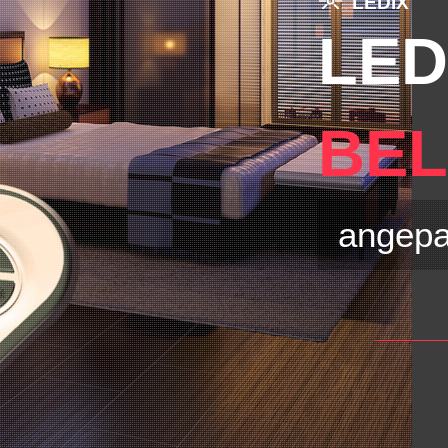
LEDIX
LE
BE
angepa