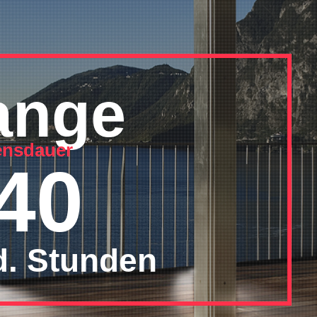
ange
ensdauer
40
d. Stunden