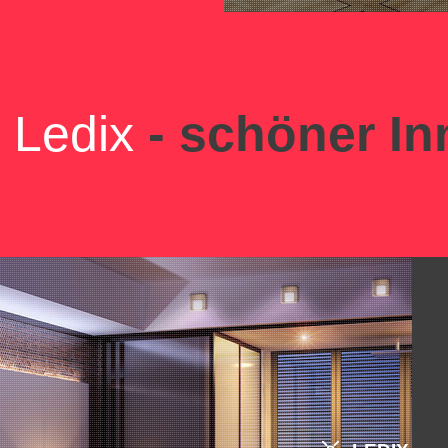
Ledix
- schöner In