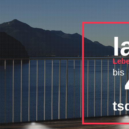
l
Leb
bis
ts