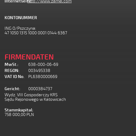
Internetseite:
http://www.zamel.com
KONTONUMMER
ING O/Pszczyna:
47 1050 1315 1000 0001 0144 6367
FIRMENDATEN
MwSt.:
638-000-06-69
REGON:
003495338
VAT ID No.
PL6380000669
Gericht:
0000384737
Wydz. VIII Gospodarczy KRS
Sądu Rejonowego w Katowicach
Stammkapital:
758 000,00 PLN