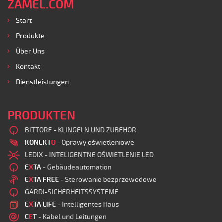
ZAMEL.COM
Start
Produkte
Über Uns
Kontakt
Dienstleistungen
PRODUKTEN
BITTORF - KLINGELN UND ZUBEHOR
KONEKT
O
- Oprawy oświetleniowe
LEDIX - INTELIGENTNE OŚWIETLENIE LED
E
X
TA
- Gebäudeautomation
E
X
TA FREE
- Sterowanie bezprzewodowe
GARDI-SICHERHEITSSYSTEME
E
X
TA LIFE
- Intelligentes Haus
C
E
T
- Kabel und Leitungen