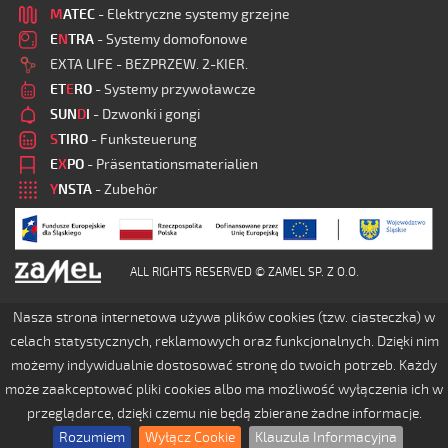
M
ATEC
- Elektryczne systemy grzejne
E
N
TRA
- Systemy domofonowe
EXTA LIFE - BEZPRZEW. 2-KIER.
ET
E
RO
- Systemy przywoławcze
SUN
D
I
- Dzwonki i gongi
S
TIRO
- Funksteuerung
E
X
PO
- Präsentationsmaterialien
Y
NSTA
- Zubehör
ALL RIGHTS RESERVED © ZAMEL SP. Z O.O.
Nasza strona internetowa używa plików cookies (tzw. ciasteczka) w
celach statystycznych, reklamowych oraz funkcjonalnych. Dzięki nim
możemy indywidualnie dostosować stronę do twoich potrzeb. Każdy
może zaakceptować pliki cookies albo ma możliwość wyłączenia ich w
przeglądarce, dzięki czemu nie będą zbierane żadne informacje.
Rozumiem
Wyłącz Cookie
Klauzula Informacyjna