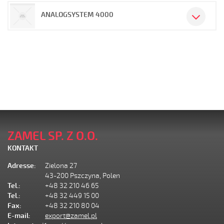
ANALOGSYSTEM 4000
ZAMEL SP. Z O.O.
KONTAKT
Adresse:
Zielona 27
43-200 Pszczyna, Polen
Tel.:
+48 32 210 46 65
Tel.:
+48 32 449 15 00
Fax:
+48 32 210 80 04
E-mail:
export@zamel.pl