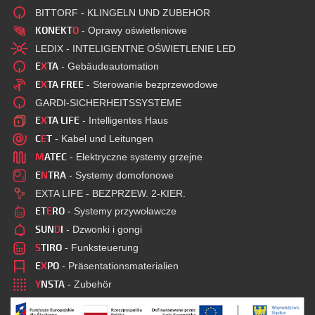
BITTORF - KLINGELN UND ZUBEHOR
KONEKT
O
- Oprawy oświetleniowe
LEDIX - INTELIGENTNE OŚWIETLENIE LED
E
X
TA
- Gebäudeautomation
E
X
TA FREE
- Sterowanie bezprzewodowe
GARDI-SICHERHEITSSYSTEME
E
X
TA LIFE
- Intelligentes Haus
C
E
T
- Kabel und Leitungen
M
ATEC
- Elektryczne systemy grzejne
E
N
TRA
- Systemy domofonowe
EXTA LIFE - BEZPRZEW. 2-KIER.
ET
E
RO
- Systemy przywoławcze
SUN
D
I
- Dzwonki i gongi
S
TIRO
- Funksteuerung
E
X
PO
- Präsentationsmaterialien
Y
NSTA
- Zubehör