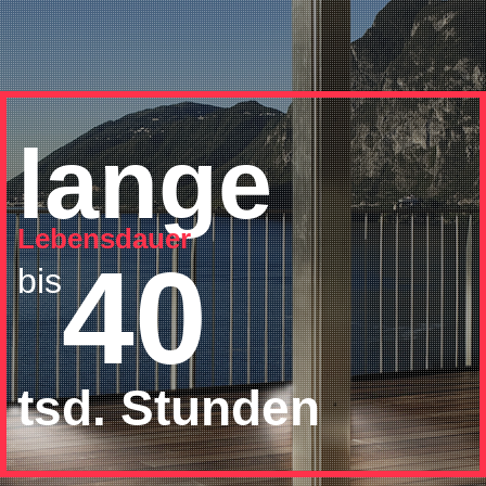
lange
Lebensdauer
40
bis
tsd. Stunden