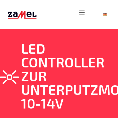
☰
LED
CONTROLLER
ZUR
UNTERPUTZMO
10-14V