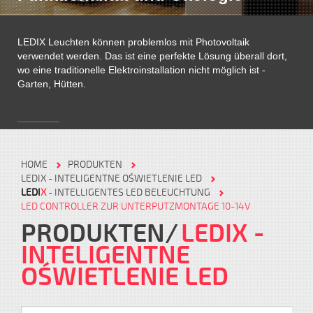
LEDIX Leuchten können problemlos mit Photovoltaik
verwendet werden. Das ist eine perfekte Lösung überall dort,
wo eine traditionelle Elektroinstallation nicht möglich ist -
Garten, Hütten.
HOME
PRODUKTEN
LEDIX - INTELIGENTNE OŚWIETLENIE LED
LEDI
X
- INTELLIGENTES LED BELEUCHTUNG
LED CONTROLLER ZUR UNTERPUTZMONTAGE 10-14V
PRODUKTEN
LEDIX -
INTELIGENTNE
OŚWIETLENIE LED