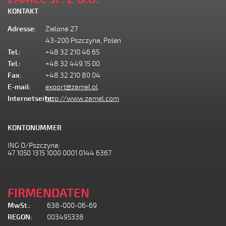
KONTAKT
Adresse:
Zielona 27
43-200 Pszczyna, Polen
Tel.:
+48 32 210 46 65
Tel.:
+48 32 449 15 00
Fax:
+48 32 210 80 04
E-mail:
export@zamel.pl
Internetseite:
http://www.zamel.com
KONTONUMMER
ING O/Pszczyna:
47 1050 1315 1000 0001 0144 6367
FIRMENDATEN
MwSt.:
638-000-06-69
REGON:
003495338