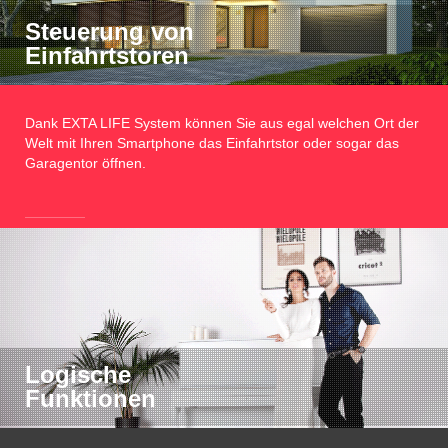
Steuerung von
Einfahrtstoren
Dank EXTA LIFE System können Sie aus egal welchen Ort der
Welt mit Ihren Smartphone das Einfahrtstor oder sogar das
Garagentor öffnen.
Logische
Funktionen