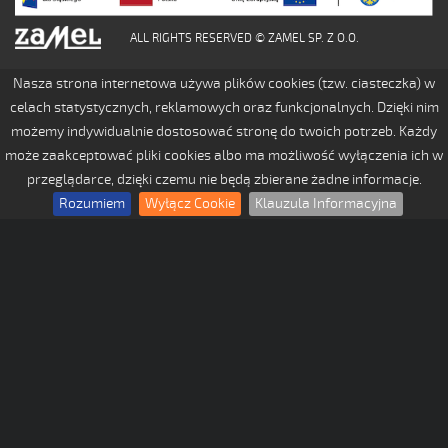
ALL RIGHTS RESERVED © ZAMEL SP. Z O.O.
Nasza strona internetowa używa plików cookies (tzw. ciasteczka) w
celach statystycznych, reklamowych oraz funkcjonalnych. Dzięki nim
możemy indywidualnie dostosować stronę do twoich potrzeb. Każdy
może zaakceptować pliki cookies albo ma możliwość wyłączenia ich w
przeglądarce, dzięki czemu nie będą zbierane żadne informacje.
Rozumiem
Wyłącz Cookie
Klauzula Informacyjna