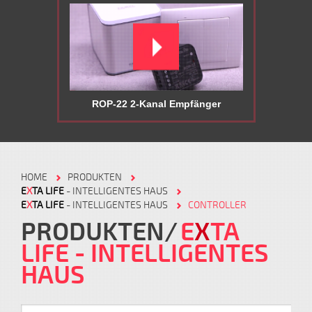
ROP-22 2-Kanal Empfänger
HOME
PRODUKTEN
E
X
TA LIFE
- INTELLIGENTES HAUS
E
X
TA LIFE
- INTELLIGENTES HAUS
CONTROLLER
PRODUKTEN
E
X
TA
LIFE
- INTELLIGENTES
HAUS