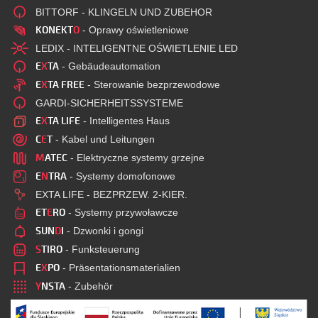
BITTORF - KLINGELN UND ZUBEHOR
KONEKT
O
- Oprawy oświetleniowe
LEDIX - INTELIGENTNE OŚWIETLENIE LED
E
X
TA
- Gebäudeautomation
E
X
TA FREE
- Sterowanie bezprzewodowe
GARDI-SICHERHEITSSYSTEME
E
X
TA LIFE
- Intelligentes Haus
C
E
T
- Kabel und Leitungen
M
ATEC
- Elektryczne systemy grzejne
E
N
TRA
- Systemy domofonowe
EXTA LIFE - BEZPRZEW. 2-KIER.
ET
E
RO
- Systemy przywoławcze
SUN
D
I
- Dzwonki i gongi
S
TIRO
- Funksteuerung
E
X
PO
- Präsentationsmaterialien
Y
NSTA
- Zubehör