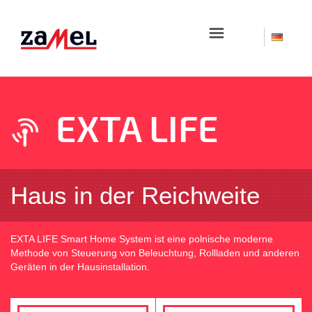
☰
EXTA LIFE
Haus in der Reichweite
EXTA LIFE Smart Home System ist eine polnische moderne
Methode von Steuerung von Beleuchtung, Rollladen und anderen
Geräten in der Hausinstallation.