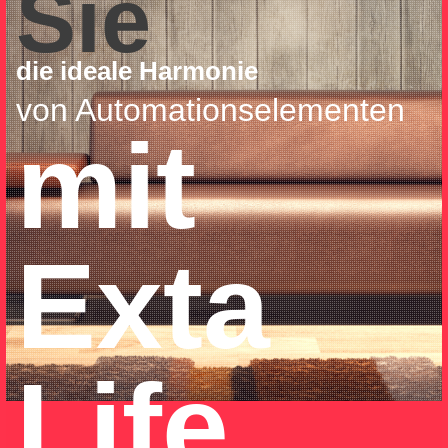
Sie
die ideale Harmonie
von Automationselementen
mit
Exta
Life