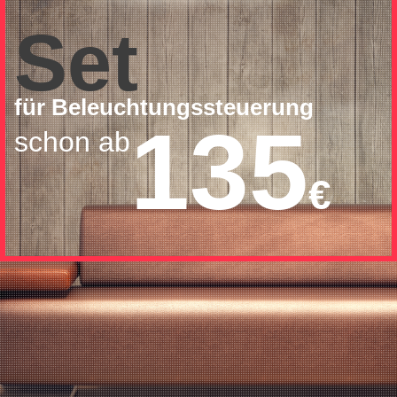
Set
für Beleuchtungssteuerung
135
schon ab
€