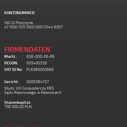
KONTONUMMER
ING O/Pszczyna:
47 1050 1315 1000 0001 0144 6367
FIRMENDATEN
MwSt.:
638-000-06-69
REGON:
003495338
VAT ID No.
PL6380000669
Gericht:
0000384737
Wydz. VIII Gospodarczy KRS
Sądu Rejonowego w Katowicach
Stammkapital:
758 000,00 PLN