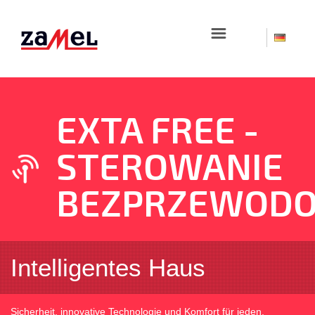
☰
E
X
TA FREE
-
STEROWANIE
BEZPRZEWOD
Intelligentes Haus
Sicherheit, innovative Technologie und Komfort für jeden.