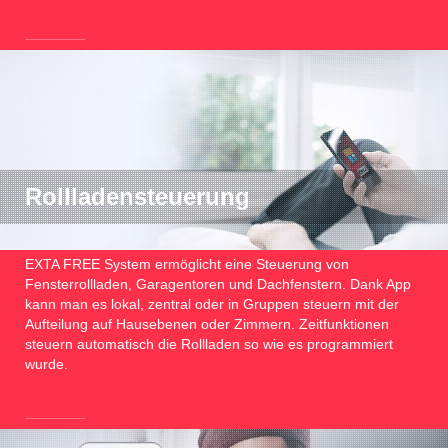
Rollladensteuerung
EXTA FREE System ermöglicht eine Steuerung von
Fensterrollladen, Garagentoren und Dachfenstern. Dank App
kann man es lokal, zentral oder in Gruppen steuern mit der
Aufteilung auf Hausebenen oder Zimmern. Zeitfunktionen
steuern automatisch die Rollladen so wie es programmiert
wurde.