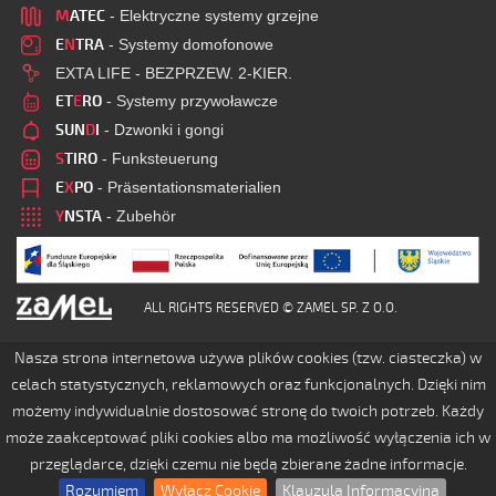
M
ATEC
- Elektryczne systemy grzejne
E
N
TRA
- Systemy domofonowe
EXTA LIFE - BEZPRZEW. 2-KIER.
ET
E
RO
- Systemy przywoławcze
SUN
D
I
- Dzwonki i gongi
S
TIRO
- Funksteuerung
E
X
PO
- Präsentationsmaterialien
Y
NSTA
- Zubehör
ALL RIGHTS RESERVED © ZAMEL SP. Z O.O.
Nasza strona internetowa używa plików cookies (tzw. ciasteczka) w
celach statystycznych, reklamowych oraz funkcjonalnych. Dzięki nim
możemy indywidualnie dostosować stronę do twoich potrzeb. Każdy
może zaakceptować pliki cookies albo ma możliwość wyłączenia ich w
przeglądarce, dzięki czemu nie będą zbierane żadne informacje.
Rozumiem
Wyłącz Cookie
Klauzula Informacyjna