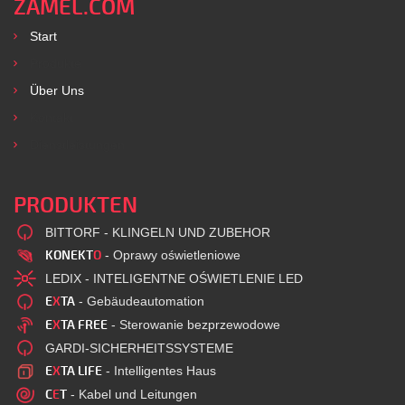
ZAMEL.COM
Start
Produkte
Über Uns
Kontakt
Dienstleistungen
PRODUKTEN
BITTORF - KLINGELN UND ZUBEHOR
KONEKT
O
- Oprawy oświetleniowe
LEDIX - INTELIGENTNE OŚWIETLENIE LED
E
X
TA
- Gebäudeautomation
E
X
TA FREE
- Sterowanie bezprzewodowe
GARDI-SICHERHEITSSYSTEME
E
X
TA LIFE
- Intelligentes Haus
C
E
T
- Kabel und Leitungen