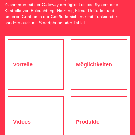
Zusammen mit der Gateway ermöglicht dieses System eine
Kontrolle von Beleuchtung, Heizung, Klima, Rollladen und
anderen Geräten in der Gebäude nicht nur mit Funksendern
sondern auch mit Smartphone oder Tablet.
Vorteile
Möglichkeiten
Videos
Produkte