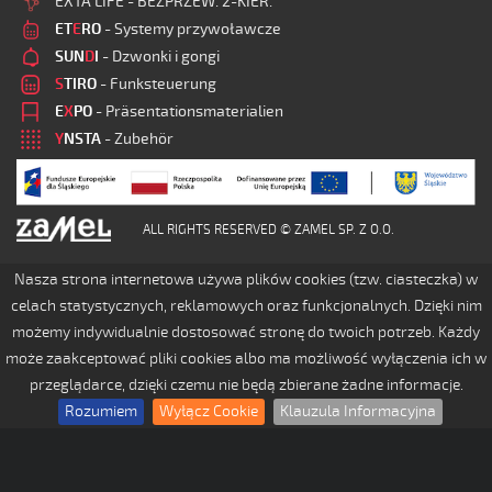
EXTA LIFE - BEZPRZEW. 2-KIER.
ET
E
RO
- Systemy przywoławcze
SUN
D
I
- Dzwonki i gongi
S
TIRO
- Funksteuerung
E
X
PO
- Präsentationsmaterialien
Y
NSTA
- Zubehör
ALL RIGHTS RESERVED © ZAMEL SP. Z O.O.
Nasza strona internetowa używa plików cookies (tzw. ciasteczka) w
celach statystycznych, reklamowych oraz funkcjonalnych. Dzięki nim
możemy indywidualnie dostosować stronę do twoich potrzeb. Każdy
może zaakceptować pliki cookies albo ma możliwość wyłączenia ich w
przeglądarce, dzięki czemu nie będą zbierane żadne informacje.
Rozumiem
Wyłącz Cookie
Klauzula Informacyjna