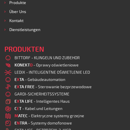
Produkte
Über Uns
Kontakt
Dienstleistungen
PRODUKTEN
BITTORF - KLINGELN UND ZUBEHOR
KONEKT
O
- Oprawy oświetleniowe
LEDIX - INTELIGENTNE OŚWIETLENIE LED
E
X
TA
- Gebäudeautomation
E
X
TA FREE
- Sterowanie bezprzewodowe
GARDI-SICHERHEITSSYSTEME
E
X
TA LIFE
- Intelligentes Haus
C
E
T
- Kabel und Leitungen
M
ATEC
- Elektryczne systemy grzejne
E
N
TRA
- Systemy domofonowe