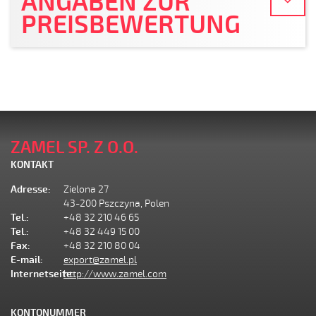
ANGABEN ZUR
PREISBEWERTUNG
ZAMEL SP. Z O.O.
KONTAKT
Adresse:
Zielona 27
43-200 Pszczyna, Polen
Tel.:
+48 32 210 46 65
Tel.:
+48 32 449 15 00
Fax:
+48 32 210 80 04
E-mail:
export@zamel.pl
Internetseite:
http://www.zamel.com
KONTONUMMER