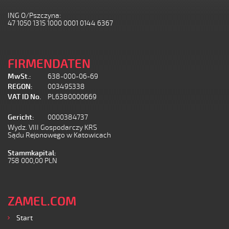
ING O/Pszczyna:
47 1050 1315 1000 0001 0144 6367
FIRMENDATEN
MwSt.:
638-000-06-69
REGON:
003495338
VAT ID No.
PL6380000669
Gericht:
0000384737
Wydz. VIII Gospodarczy KRS
Sądu Rejonowego w Katowicach
Stammkapital:
758 000,00 PLN
ZAMEL.COM
Start