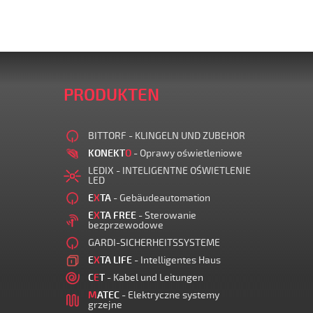
PRODUKTEN
BITTORF - KLINGELN UND ZUBEHOR
KONEKT
O
- Oprawy oświetleniowe
LEDIX - INTELIGENTNE OŚWIETLENIE
LED
E
X
TA
- Gebäudeautomation
E
X
TA FREE
- Sterowanie
bezprzewodowe
GARDI-SICHERHEITSSYSTEME
E
X
TA LIFE
- Intelligentes Haus
C
E
T
- Kabel und Leitungen
M
ATEC
- Elektryczne systemy
grzejne