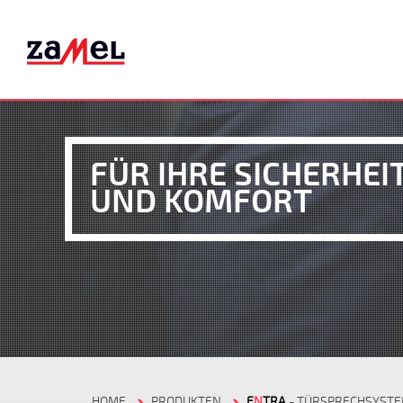
FÜR IHRE SICHERHEI
UND KOMFORT
HOME
PRODUKTEN
E
N
TRA
- TÜRSPRECHSYST