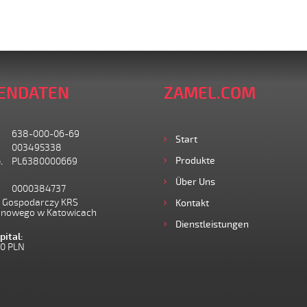
ENDATEN
ZAMEL.COM
638-000-06-69
Start
003495338
Produkte
.
PL6380000669
Über Uns
0000384737
I Gospodarczy KRS
Kontakt
onowego w Katowicach
Dienstleistungen
ital:
00 PLN