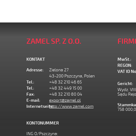
ZAMEL SP. Z O.O.
FIRM
KONTAKT
MwSt.:
REGON:
Adresse:
Zielona 27
VAT ID No
43-200 Pszczyna, Polen
Tel.:
+48 32 210 46 65
Gericht:
Tel.:
+48 32 449 15 00
Wydz. VII
Fax:
+48 32 210 80 04
Sądu Rej
E-mail:
export@zamel.pl
Stammkap
Internetseite:
http://www.zamel.com
758 000,
KONTONUMMER
ING O/Pszczyna: