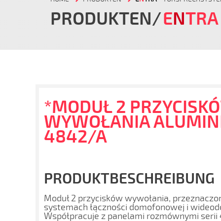
PRODUKTEN
E
N
TRA
*MODUŁ 2 PRZYCISK
WYWOŁANIA ALUMINI
4842/A
PRODUKTBESCHREIBUNG
Moduł 2 przycisków wywołania, przeznaczon
systemach łączności domofonowej i wideod
Współpracuje z panelami rozmównymi serii 