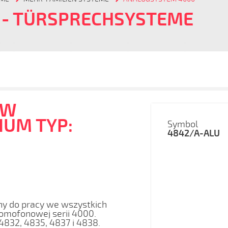
- TÜRSPRECHSYSTEME
ÓW
UM TYP:
Symbol
4842/A-ALU
y do pracy we wszystkich
omofonowej serii 4000.
4832, 4835, 4837 i 4838.