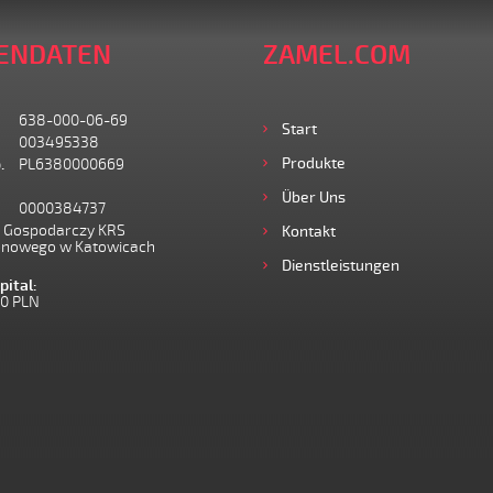
ENDATEN
ZAMEL.COM
638-000-06-69
Start
003495338
Produkte
.
PL6380000669
Über Uns
0000384737
I Gospodarczy KRS
Kontakt
onowego w Katowicach
Dienstleistungen
ital:
00 PLN