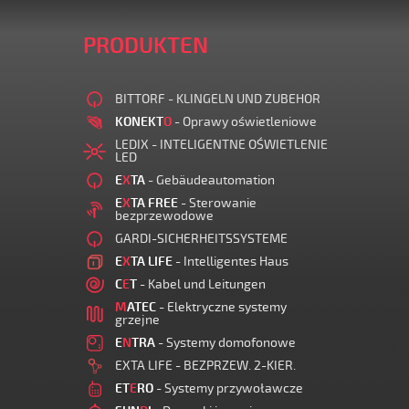
PRODUKTEN
BITTORF - KLINGELN UND ZUBEHOR
KONEKT
O
- Oprawy oświetleniowe
LEDIX - INTELIGENTNE OŚWIETLENIE
LED
E
X
TA
- Gebäudeautomation
E
X
TA FREE
- Sterowanie
bezprzewodowe
GARDI-SICHERHEITSSYSTEME
E
X
TA LIFE
- Intelligentes Haus
C
E
T
- Kabel und Leitungen
M
ATEC
- Elektryczne systemy
grzejne
E
N
TRA
- Systemy domofonowe
EXTA LIFE - BEZPRZEW. 2-KIER.
ET
E
RO
- Systemy przywoławcze