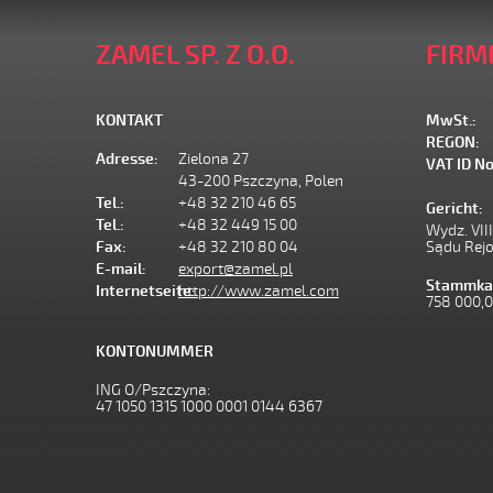
ZAMEL SP. Z O.O.
FIRM
KONTAKT
MwSt.:
REGON:
Adresse:
Zielona 27
VAT ID No
43-200 Pszczyna, Polen
Tel.:
+48 32 210 46 65
Gericht:
Tel.:
+48 32 449 15 00
Wydz. VII
Fax:
+48 32 210 80 04
Sądu Rej
E-mail:
export@zamel.pl
Stammkap
Internetseite:
http://www.zamel.com
758 000,
KONTONUMMER
ING O/Pszczyna:
47 1050 1315 1000 0001 0144 6367