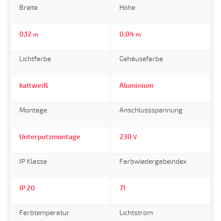
Breite
Höhe
0,12
0,04
m
m
Lichtfarbe
Gehäusefarbe
kaltweiß
Aluminium
Montage
Anschlussspannung
Unterputzmontage
230
V
IP Klasse
Farbwiedergabeindex
IP 20
71
Farbtemperatur
Lichtstrom