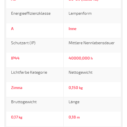
Energieeffizienzklasse
Lampenform
A
Inne
Schutzart (IP)
Mittlere Nennlebensdauer
IP44
40000,000
h
Lichtfarbe Kategorie
Nettogewicht
Zimna
0,150
kg
Bruttogewicht
Länge
0,17
0,18
kg
m