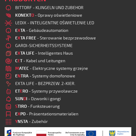
BITTORF - KLINGELN UND ZUBEHOR
KONEKT
O
- Oprawy oświetleniowe
LEDIX - INTELIGENTNE OŚWIETLENIE LED
E
X
TA
- Gebäudeautomation
E
X
TA FREE
- Sterowanie bezprzewodowe
GARDI-SICHERHEITSSYSTEME
E
X
TA LIFE
- Intelligentes Haus
C
E
T
- Kabel und Leitungen
M
ATEC
- Elektryczne systemy grzejne
E
N
TRA
- Systemy domofonowe
EXTA LIFE - BEZPRZEW. 2-KIER.
ET
E
RO
- Systemy przywoławcze
SUN
D
I
- Dzwonki i gongi
S
TIRO
- Funksteuerung
E
X
PO
- Präsentationsmaterialien
Y
NSTA
- Zubehör