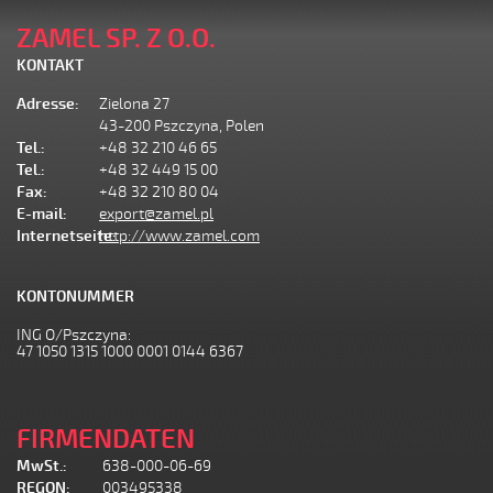
ZAMEL SP. Z O.O.
KONTAKT
Adresse:
Zielona 27
43-200 Pszczyna, Polen
Tel.:
+48 32 210 46 65
Tel.:
+48 32 449 15 00
Fax:
+48 32 210 80 04
E-mail:
export@zamel.pl
Internetseite:
http://www.zamel.com
KONTONUMMER
ING O/Pszczyna:
47 1050 1315 1000 0001 0144 6367
FIRMENDATEN
MwSt.:
638-000-06-69
REGON:
003495338