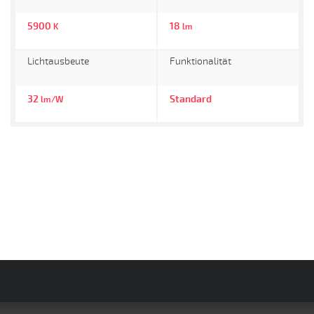
5900
18
K
lm
Lichtausbeute
Funktionalität
32
Standard
lm/W