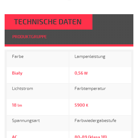
TECHNISCHE DATEN
PRODUKTGRUPPE
Farbe
Lampenleistung
Biały
0,56
W
Lichtstrom
Farbtemperatur
18
5900
lm
K
Spannungsart
Farbwiedergabestufe
AC
80-89 (klasa 1B)