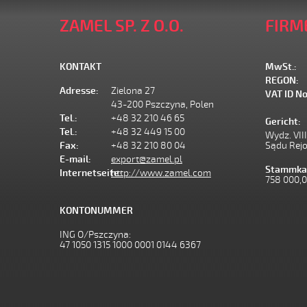
ZAMEL SP. Z O.O.
FIRM
KONTAKT
MwSt.:
REGON:
Adresse:
Zielona 27
VAT ID No
43-200 Pszczyna, Polen
Tel.:
+48 32 210 46 65
Gericht:
Tel.:
+48 32 449 15 00
Wydz. VII
Fax:
+48 32 210 80 04
Sądu Rej
E-mail:
export@zamel.pl
Stammkap
Internetseite:
http://www.zamel.com
758 000,
KONTONUMMER
ING O/Pszczyna:
47 1050 1315 1000 0001 0144 6367