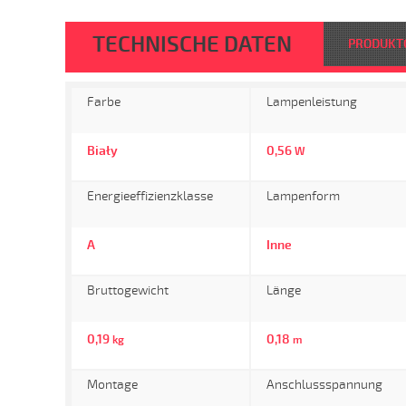
TECHNISCHE DATEN
PRODUKT
Farbe
Lampenleistung
Biały
0,56
W
Energieeffizienzklasse
Lampenform
A
Inne
Bruttogewicht
Länge
0,19
0,18
kg
m
Montage
Anschlussspannung