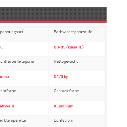
pannungsart
Farbwiedergabestufe
AC
80-89 (klasa 1B)
ichtfarbe Kategorie
Nettogewicht
imna
0,170
kg
ichtfarbe
Gehäusefarbe
altweiß
Aluminium
arbtemperatur
Lichtstrom