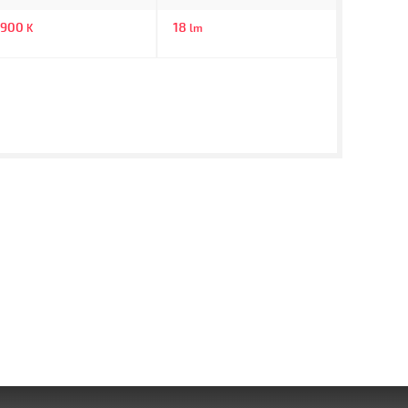
5900
18
K
lm