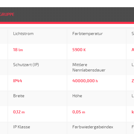
GRUPPE
Lichtstrom
Farbtemperatur
S
18
5900
lm
K
Schutzart (IP)
Mittlere
L
Nennlebensdauer
IP44
40000,000
Z
h
Breite
Höhe
L
0,12
0,05
k
m
m
IP Klasse
Farbwiedergabeindex
F