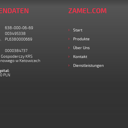
ENDATEN
ZAMEL.COM
638-000-06-69
Start
003495338
Produkte
.
PL6380000669
Über Uns
0000384737
I Gospodarczy KRS
Kontakt
onowego w Katowicach
Dienstleistungen
ital:
00 PLN