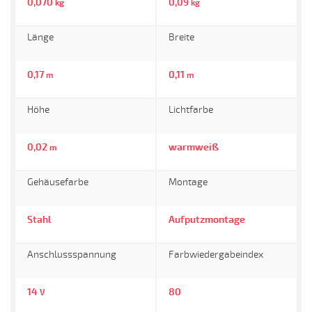
0,070
0,09
kg
kg
Länge
Breite
0,17
0,11
m
m
Höhe
Lichtfarbe
0,02
warmweiß
m
Gehäusefarbe
Montage
Stahl
Aufputzmontage
Anschlussspannung
Farbwiedergabeindex
14
80
V