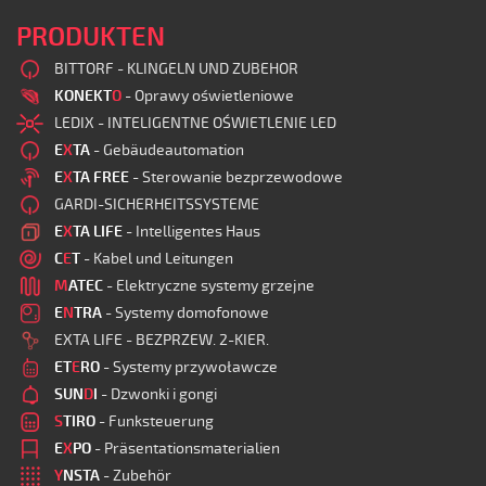
PRODUKTEN
BITTORF - KLINGELN UND ZUBEHOR
KONEKT
O
- Oprawy oświetleniowe
LEDIX - INTELIGENTNE OŚWIETLENIE LED
E
X
TA
- Gebäudeautomation
E
X
TA FREE
- Sterowanie bezprzewodowe
GARDI-SICHERHEITSSYSTEME
E
X
TA LIFE
- Intelligentes Haus
C
E
T
- Kabel und Leitungen
M
ATEC
- Elektryczne systemy grzejne
E
N
TRA
- Systemy domofonowe
EXTA LIFE - BEZPRZEW. 2-KIER.
ET
E
RO
- Systemy przywoławcze
SUN
D
I
- Dzwonki i gongi
S
TIRO
- Funksteuerung
E
X
PO
- Präsentationsmaterialien
Y
NSTA
- Zubehör