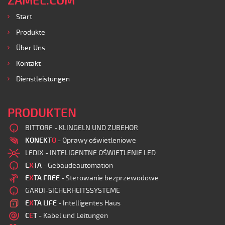
ZAMEL.COM
Start
Produkte
Über Uns
Kontakt
Dienstleistungen
PRODUKTEN
BITTORF - KLINGELN UND ZUBEHOR
KONEKT
O
- Oprawy oświetleniowe
LEDIX - INTELIGENTNE OŚWIETLENIE LED
E
X
TA
- Gebäudeautomation
E
X
TA FREE
- Sterowanie bezprzewodowe
GARDI-SICHERHEITSSYSTEME
E
X
TA LIFE
- Intelligentes Haus
C
E
T
- Kabel und Leitungen