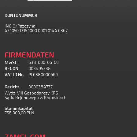
KONTONUMMER
ING O/Pszczyna:
47 1050 1315 1000 0001 0144 6367
FIRMENDATEN
MwSt.:
638-000-06-69
REGON:
003495338
VAT ID No.
PL6380000669
Gericht:
0000384737
Wydz. VIII Gospodarczy KRS
Sądu Rejonowego w Katowicach
Stammkapital:
758 000,00 PLN