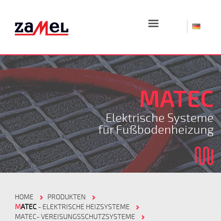
☰
MATEC
Elektrische Systeme
für Fußbodenheizung
HOME
PRODUKTEN
M
ATEC
- ELEKTRISCHE HEIZSYSTEME
MATEC- VEREISUNGSSCHUTZSYSTEME