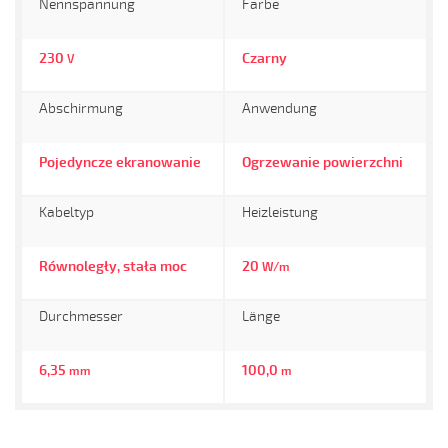
Nennspannung
Farbe
230
Czarny
V
Abschirmung
Anwendung
Pojedyncze ekranowanie
Ogrzewanie powierzchni
Kabeltyp
Heizleistung
Równoległy, stała moc
20
W/m
Durchmesser
Länge
6,35
100,0
mm
m