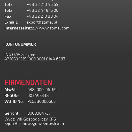
Tel.:
+48 32 210 46 65
Tel.:
+48 32 449 15 00
Fax:
+48 32 210 80 04
E-mail:
export@zamel.pl
Internetseite:
http://www.zamel.com
KONTONUMMER
ING O/Pszczyna:
47 1050 1315 1000 0001 0144 6367
FIRMENDATEN
MwSt.:
638-000-06-69
REGON:
003495338
VAT ID No.
PL6380000669
Gericht:
0000384737
Wydz. VIII Gospodarczy KRS
Sądu Rejonowego w Katowicach