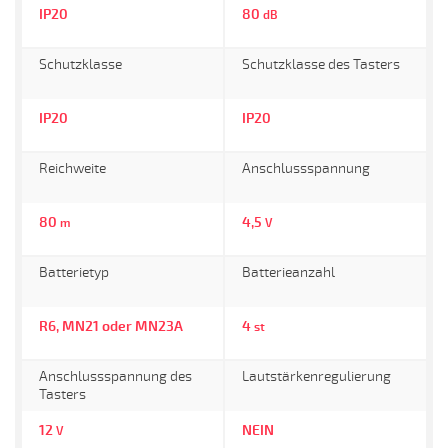
IP20
80
dB
Schutzklasse
Schutzklasse des Tasters
IP20
IP20
Reichweite
Anschlussspannung
80
4,5
m
V
Batterietyp
Batterieanzahl
R6, MN21 oder MN23A
4
st
Anschlussspannung des
Lautstärkenregulierung
Tasters
12
NEIN
V