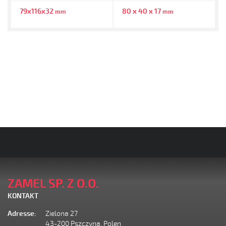
79x116x32
80 x 40 x 17
mm
mm
ZAMEL SP. Z O.O.
KONTAKT
Adresse:
Zielona 27
43-200 Pszczyna, Polen