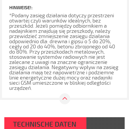
HINWEISE!:
*Podany zasięg działania dotyczy przestrzeni
otwartej czyli warunków idealnych, bez
przeszkód. Jeżeli pomiędzy odbiornikiem a
nadajnikiem znajdują się przeszkody, należy
przewidzieć zmniejszenie zasięgu działania
odpowiednio dla: drewna i gipsu o 5 do 20%,
cegły od 20 do 40%, betonu zbrojonego od 40
do 80%. Przy przeszkodach metalowych,
stosowanie systemów radiowych nie jest
zalecane z uwagi na znaczne ograniczenie
zasięgu działania. Negatywny wpływ na zasięg
działania mają też napowietrzne i podziemne
linie energetyczne dużej mocy oraz nadajniki
sieci GSM umieszczone w bliskiej odległości
urządzeń.
TECHNISCHE DATEN