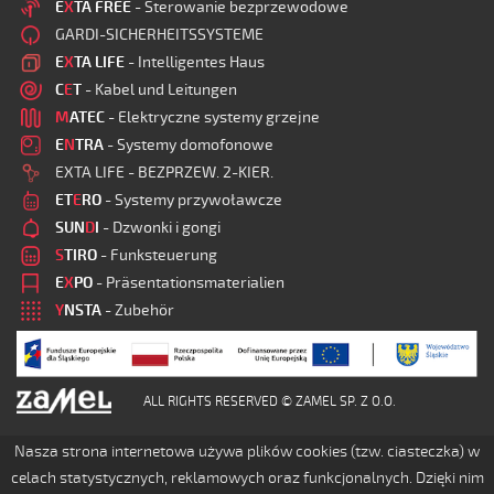
E
X
TA FREE
- Sterowanie bezprzewodowe
GARDI-SICHERHEITSSYSTEME
E
X
TA LIFE
- Intelligentes Haus
C
E
T
- Kabel und Leitungen
M
ATEC
- Elektryczne systemy grzejne
E
N
TRA
- Systemy domofonowe
EXTA LIFE - BEZPRZEW. 2-KIER.
ET
E
RO
- Systemy przywoławcze
SUN
D
I
- Dzwonki i gongi
S
TIRO
- Funksteuerung
E
X
PO
- Präsentationsmaterialien
Y
NSTA
- Zubehör
ALL RIGHTS RESERVED © ZAMEL SP. Z O.O.
Nasza strona internetowa używa plików cookies (tzw. ciasteczka) w
celach statystycznych, reklamowych oraz funkcjonalnych. Dzięki nim