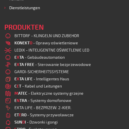
Dienstleistungen
PRODUKTEN
BITTORF - KLINGELN UND ZUBEHOR
KONEKT
O
- Oprawy oświetleniowe
LEDIX - INTELIGENTNE OŚWIETLENIE LED
E
X
TA
- Gebäudeautomation
E
X
TA FREE
- Sterowanie bezprzewodowe
GARDI-SICHERHEITSSYSTEME
E
X
TA LIFE
- Intelligentes Haus
C
E
T
- Kabel und Leitungen
M
ATEC
- Elektryczne systemy grzejne
E
N
TRA
- Systemy domofonowe
EXTA LIFE - BEZPRZEW. 2-KIER.
ET
E
RO
- Systemy przywoławcze
SUN
D
I
- Dzwonki i gongi