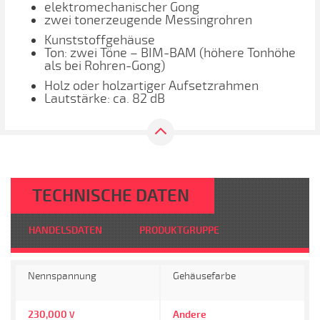
elektromechanischer Gong
zwei tonerzeugende Messingrohren
Kunststoffgehäuse
Ton: zwei Töne – BIM-BAM (höhere Tonhöhe
als bei Rohren-Gong)
Holz oder holzartiger Aufsetzrahmen
Lautstärke: ca. 82 dB
TECHNISCHE DATEN
HANDELSDATEN
PRODUKTGRUPPE
Nennspannung
Gehäusefarbe
230,000
Andere
V