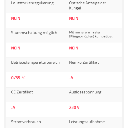
Lautstärkenregulierung
Optische Anzeige der
Klingel
NEIN
NEIN
Stummschaltung möglich
Mit meherern Tastern
(Klingelknöpfen) kompatibel
NEIN
NEIN
Betriebstemperaturbereich
Nemko Zertifikat
0/35
JA
°C
CE Zertifikat
Auslösespannung
JA
230
V
Stromverbrauch
Leistungsaufnahme