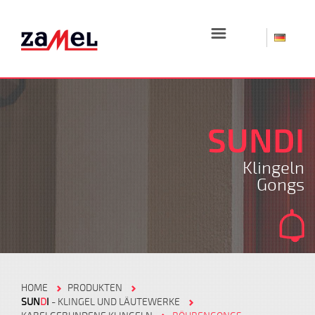
☰
SUNDI
Klingeln
Gongs
HOME
PRODUKTEN
SUN
D
I
- KLINGEL UND LÄUTEWERKE