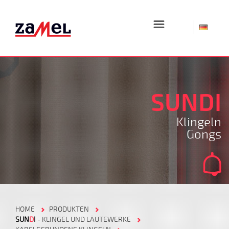
☰
SUNDI
Klingeln
Gongs
HOME
PRODUKTEN
SUN
D
I
- KLINGEL UND LÄUTEWERKE