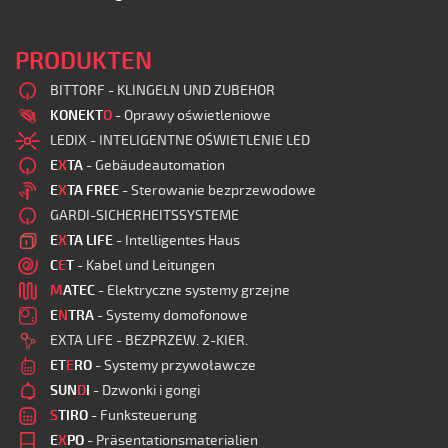
PRODUKTEN
BITTORF - KLINGELN UND ZUBEHOR
KONEKT
O
- Oprawy oświetleniowe
LEDIX - INTELIGENTNE OŚWIETLENIE LED
E
X
TA
- Gebäudeautomation
E
X
TA FREE
- Sterowanie bezprzewodowe
GARDI-SICHERHEITSSYSTEME
E
X
TA LIFE
- Intelligentes Haus
C
E
T
- Kabel und Leitungen
M
ATEC
- Elektryczne systemy grzejne
E
N
TRA
- Systemy domofonowe
EXTA LIFE - BEZPRZEW. 2-KIER.
ET
E
RO
- Systemy przywoławcze
SUN
D
I
- Dzwonki i gongi
S
TIRO
- Funksteuerung
E
X
PO
- Präsentationsmaterialien