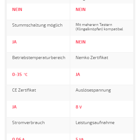
NEIN
NEIN
Stummschaltung möglich
Mit meherern Tastern
(Klingelknöpfen) kompatibel
JA
NEIN
Betriebstemperaturbereich
Nemko Zertifikat
0-35
JA
°C
CE Zertifikat
Auslösespannung
JA
8
V
Stromverbrauch
Leistungsaufnahme
0,06
5
A
VA