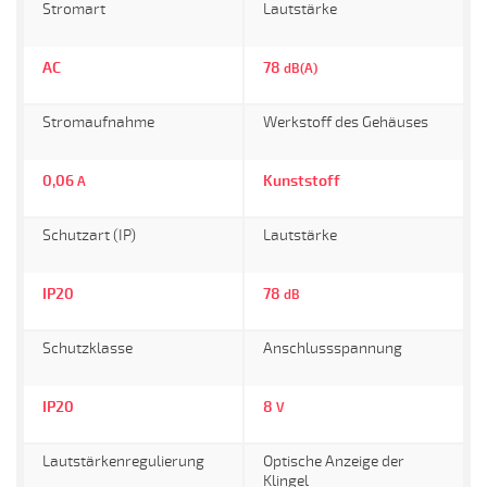
Stromart
Lautstärke
AC
78
dB(A)
Stromaufnahme
Werkstoff des Gehäuses
0,06
Kunststoff
A
Schutzart (IP)
Lautstärke
IP20
78
dB
Schutzklasse
Anschlussspannung
IP20
8
V
Lautstärkenregulierung
Optische Anzeige der
Klingel