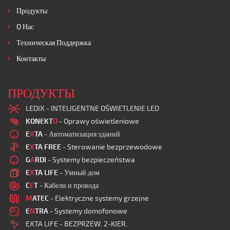
Продукты
O Нас
Техническая Поддержка
Контакты
ПРОДУКТЫ
LEDIX - INTELIGENTNE OŚWIETLENIE LED
KONEKT
O
- Oprawy oświetleniowe
E
X
TA
- Автоматизация зданий
E
X
TA FREE
- Sterowanie bezprzewodowe
G
A
RDI
- Systemy bezpieczeństwa
E
X
TA LIFE
- Умный дом
C
E
T
- Кабели и провода
M
ATEC
- Elektryczne systemy grzejne
E
N
TRA
- Systemy domofonowe
EXTA LIFE - BEZPRZEW. 2-KIER.