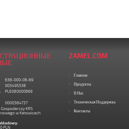
ИСТРАЦИОННЫЕ
ZAMEL.COM
НЫЕ
Главная
638-000-06-69
Продукты
003495338
.
PL6380000669
O Нас
Техническая Поддержка
0000384737
I Gospodarczy KRS
Контакты
onowego w Katowicach
zakładowy:
00 PLN