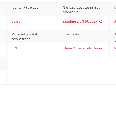
Identyfikacja żył
Nierozprzestrzeniający
N
płomienia
Cyfry
Zgodnie z EN 60332-1-2
Materiał powłoki
Klasa żyły
D
k
zewnętrznej
r
PVC
Klasa 2 = wielodrutowy