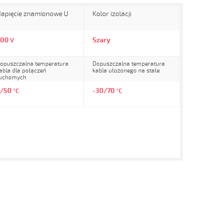
apięcie znamionowe U
Kolor izolacji
300
Szary
V
opuszczalna temperatura
Dopuszczalna temperatura
abla dla połączeń
kabla ułożonego na stałe
uchomych
5/50
-30/70
°C
°C