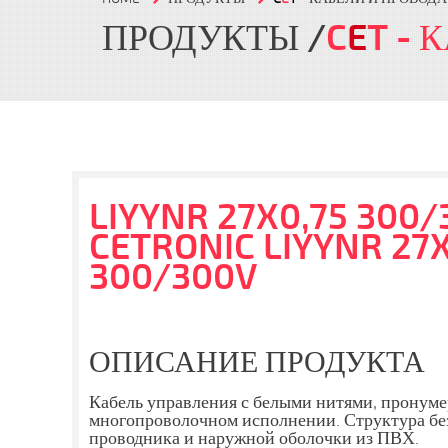
ПРОДУКТЫ
C
E
T
- 
LIYYNR 27X0,75 300/
CETRONIC LIYYNR 27X
300/300V
ОПИСАНИЕ ПРОДУКТА
Кабель управления с белыми нитями, пронум
многопроволочном исполнении. Структура бе
проводника и наружной оболочки из ПВХ.