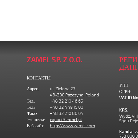
ZAMEL SP. Z O.O.
РЕГ
ДАН
КОНТАКТЫ
УНН:
Адрес:
ul. Zielona 27
ОГРН:
43-200 Pszczyna, Poland
VAT ID No
Тел.:
+48 32 210 46 65
Тел.:
+48 32 449 15 00
KRS:
Факс:
+48 32 210 80 04
Wydz. VII
Эл. почта:
export@zamel.pl
Sądu Rej
Веб-сайт:
http://www.zamel.com
Kapital 
758 000,