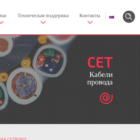
нас
Техническая поддержка
Контакты
CET
Кабели
провода
ДА CETRONIC