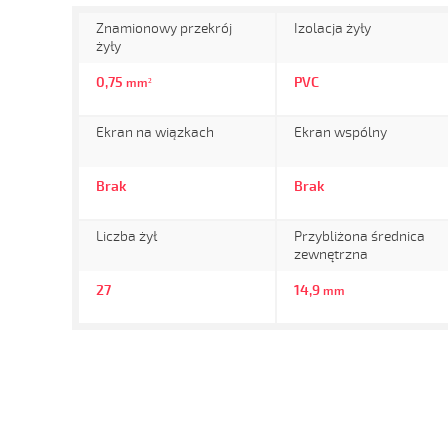
Znamionowy przekrój
Izolacja żyły
żyły
0,75
PVC
mm²
Ekran na wiązkach
Ekran wspólny
Brak
Brak
Liczba żył
Przybliżona średnica
zewnętrzna
27
14,9
mm