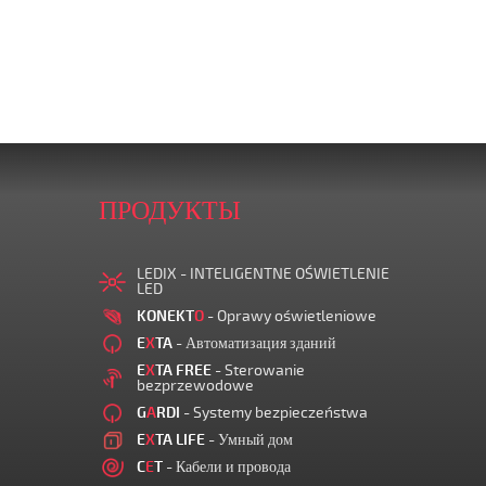
ПРОДУКТЫ
LEDIX - INTELIGENTNE OŚWIETLENIE
LED
KONEKT
O
- Oprawy oświetleniowe
E
X
TA
- Автоматизация зданий
E
X
TA FREE
- Sterowanie
bezprzewodowe
G
A
RDI
- Systemy bezpieczeństwa
E
X
TA LIFE
- Умный дом
C
E
T
- Кабели и провода