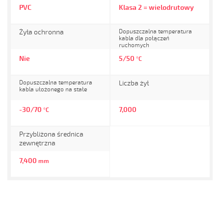
PVC
Klasa 2 = wielodrutowy
Żyła ochronna
Dopuszczalna temperatura
kabla dla połączeń
ruchomych
Nie
5/50
°C
Dopuszczalna temperatura
Liczba żył
kabla ułożonego na stałe
-30/70
7,000
°C
Przybliżona średnica
zewnętrzna
7,400
mm