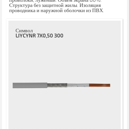
проволоки, луженый. Объем экрана 80%.
Структура без защитной жилы. Изоляция
проводника и наружной оболочки из ПВХ.
Символ
LIYCYNR 7X0,50 300