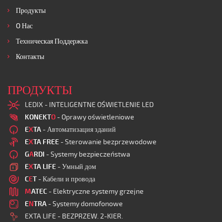
Продукты
O Нас
Техническая Поддержка
Контакты
ПРОДУКТЫ
LEDIX - INTELIGENTNE OŚWIETLENIE LED
KONEKT
O
- Oprawy oświetleniowe
E
X
TA
- Автоматизация зданий
E
X
TA FREE
- Sterowanie bezprzewodowe
G
A
RDI
- Systemy bezpieczeństwa
E
X
TA LIFE
- Умный дом
C
E
T
- Кабели и провода
M
ATEC
- Elektryczne systemy grzejne
E
N
TRA
- Systemy domofonowe
EXTA LIFE - BEZPRZEW. 2-KIER.