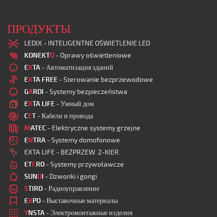
ПРОДУКТЫ
LEDIX - INTELIGENTNE OŚWIETLENIE LED
KONEKT
O
- Oprawy oświetleniowe
E
X
TA
- Автоматизация зданий
E
X
TA FREE
- Sterowanie bezprzewodowe
G
A
RDI
- Systemy bezpieczeństwa
E
X
TA LIFE
- Умный дом
C
E
T
- Кабели и провода
M
ATEC
- Elektryczne systemy grzejne
E
N
TRA
- Systemy domofonowe
EXTA LIFE - BEZPRZEW. 2-KIER.
ET
E
RO
- Systemy przywoławcze
SUN
D
I
- Dzwonki i gongi
S
TIRO
- Радиоуправление
E
X
PO
- Выставочные материалы
Y
NSTA
- Электромонтажные изделия