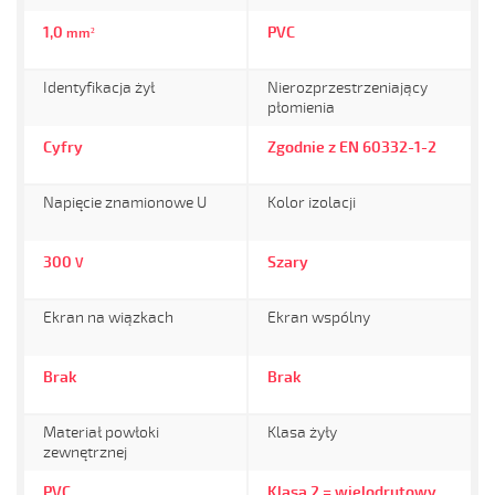
1,0
PVC
mm²
Identyfikacja żył
Nierozprzestrzeniający
płomienia
Cyfry
Zgodnie z EN 60332-1-2
Napięcie znamionowe U
Kolor izolacji
300
Szary
V
Ekran na wiązkach
Ekran wspólny
Brak
Brak
Materiał powłoki
Klasa żyły
zewnętrznej
PVC
Klasa 2 = wielodrutowy