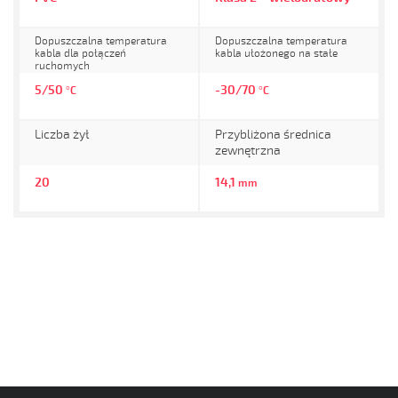
Dopuszczalna temperatura
Dopuszczalna temperatura
kabla dla połączeń
kabla ułożonego na stałe
ruchomych
5/50
-30/70
°C
°C
Liczba żył
Przybliżona średnica
zewnętrzna
20
14,1
mm