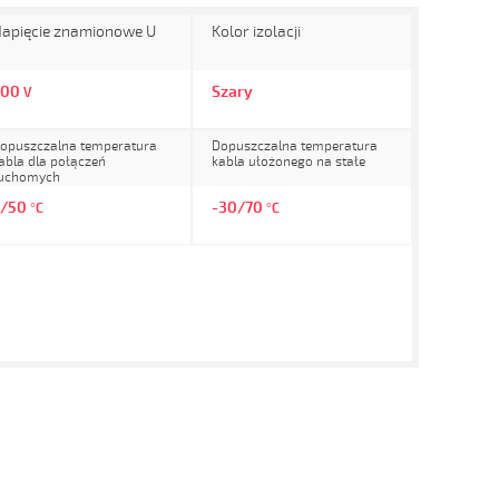
apięcie znamionowe U
Kolor izolacji
300
Szary
V
opuszczalna temperatura
Dopuszczalna temperatura
abla dla połączeń
kabla ułożonego na stałe
uchomych
5/50
-30/70
°C
°C