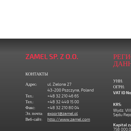
ZAMEL SP. Z O.O.
РЕГ
ДАН
КОНТАКТЫ
УНН:
Адрес:
ul. Zielona 27
ОГРН:
43-200 Pszczyna, Poland
VAT ID No
Тел.:
+48 32 210 46 65
Тел.:
+48 32 449 15 00
KRS:
Факс:
+48 32 210 80 04
Wydz. VII
Эл. почта:
export@zamel.pl
Sądu Rej
Веб-сайт:
http://www.zamel.com
Kapital 
758 000,