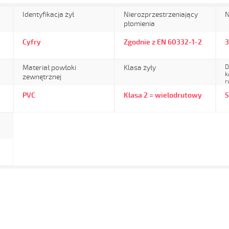
Identyfikacja żył
Nierozprzestrzeniający
N
płomienia
Cyfry
Zgodnie z EN 60332-1-2
Materiał powłoki
Klasa żyły
D
k
zewnętrznej
r
PVC
Klasa 2 = wielodrutowy