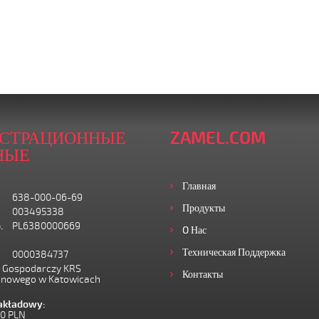
ИСТРАЦИОННЫЕ
ZAMEL.COM
НЫЕ
Главная
638-000-06-69
Продукты
003495338
.
PL6380000669
O Нас
Техническая Поддержка
0000384737
I Gospodarczy KRS
Контакты
onowego w Katowicach
zakładowy:
00 PLN