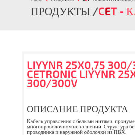
ПРОДУКТЫ
C
E
T
- 
LIYYNR 25X0,75 300/
CETRONIC LIYYNR 25X
300/300V
ОПИСАНИЕ ПРОДУКТА
Кабель управления с белыми нитями, пронум
многопроволочном исполнении. Структура бе
проводника и наружной оболочки из ПВХ.