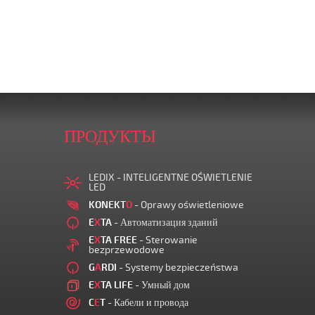
ПРОДУКТЫ
LEDIX - INTELIGENTNE OŚWIETLENIE
LED
KONEKT
O
- Oprawy oświetleniowe
E
X
TA
- Автоматизация зданий
E
X
TA FREE
- Sterowanie
bezprzewodowe
G
A
RDI
- Systemy bezpieczeństwa
E
X
TA LIFE
- Умный дом
C
E
T
- Кабели и провода