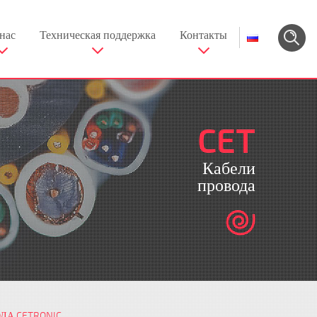
нас
Техническая поддержка
Контакты
CET
Кабели
провода
ДА CETRONIC