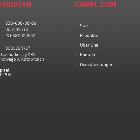
ENDATEN
ZAMEL.COM
638-000-06-69
Start
003495338
Produkte
.
PL6380000669
Über Uns
0000384737
I Gospodarczy KRS
Kontakt
onowego w Katowicach
Dienstleistungen
ital:
00 PLN