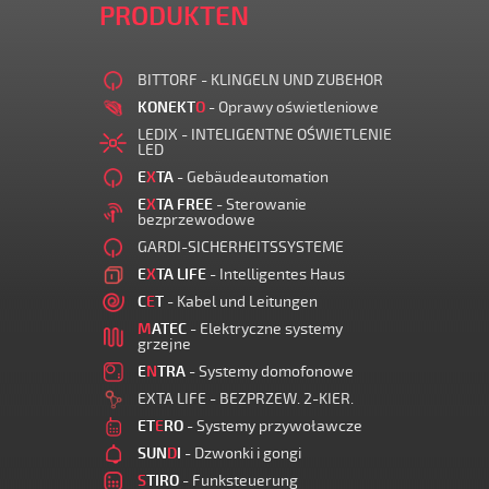
PRODUKTEN
BITTORF - KLINGELN UND ZUBEHOR
KONEKT
O
- Oprawy oświetleniowe
LEDIX - INTELIGENTNE OŚWIETLENIE
LED
E
X
TA
- Gebäudeautomation
E
X
TA FREE
- Sterowanie
bezprzewodowe
GARDI-SICHERHEITSSYSTEME
E
X
TA LIFE
- Intelligentes Haus
C
E
T
- Kabel und Leitungen
M
ATEC
- Elektryczne systemy
grzejne
E
N
TRA
- Systemy domofonowe
EXTA LIFE - BEZPRZEW. 2-KIER.
ET
E
RO
- Systemy przywoławcze
SUN
D
I
- Dzwonki i gongi
S
TIRO
- Funksteuerung