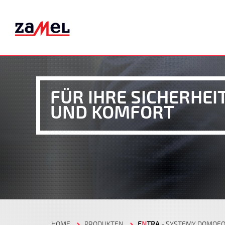
FÜR IHRE SICHERHEI
UND KOMFORT
HOME
PRODUKTEN
E
N
TRA
- SYSTEMY DOMOF