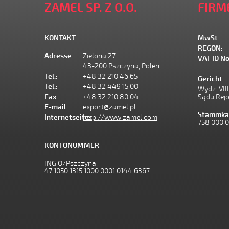
ZAMEL SP. Z O.O.
FIRM
KONTAKT
MwSt.:
REGON:
Adresse:
Zielona 27
VAT ID No
43-200 Pszczyna, Polen
Tel.:
+48 32 210 46 65
Gericht:
Tel.:
+48 32 449 15 00
Wydz. VII
Fax:
+48 32 210 80 04
Sądu Rej
E-mail:
export@zamel.pl
Stammkap
Internetseite:
http://www.zamel.com
758 000,
KONTONUMMER
ING O/Pszczyna:
47 1050 1315 1000 0001 0144 6367