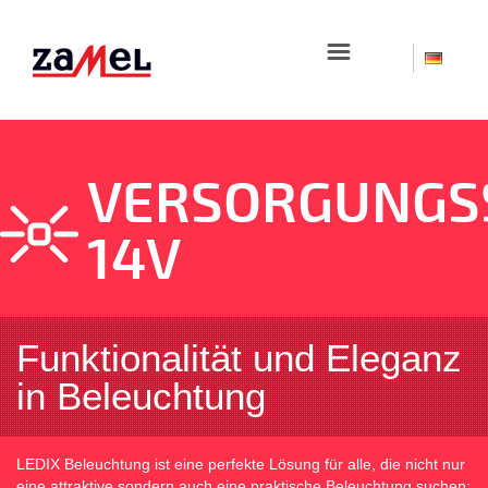
☰
VERSORGUNGS
14V
Funktionalität und Eleganz
in Beleuchtung
LEDIX Beleuchtung ist eine perfekte Lösung für alle, die nicht nur
eine attraktive sondern auch eine praktische Beleuchtung suchen: