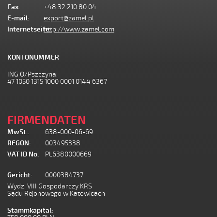
Fax:
+48 32 210 80 04
E-mail:
export@zamel.pl
Internetseite:
http://www.zamel.com
KONTONUMMER
ING O/Pszczyna:
47 1050 1315 1000 0001 0144 6367
FIRMENDATEN
MwSt.:
638-000-06-69
REGON:
003495338
VAT ID No.
PL6380000669
Gericht:
0000384737
Wydz. VIII Gospodarczy KRS
Sądu Rejonowego w Katowicach
Stammkapital: