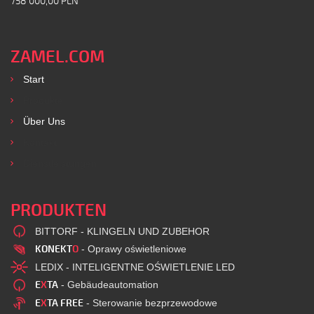
758 000,00 PLN
ZAMEL.COM
Start
Produkte
Über Uns
Kontakt
Dienstleistungen
PRODUKTEN
BITTORF - KLINGELN UND ZUBEHOR
KONEKT
O
- Oprawy oświetleniowe
LEDIX - INTELIGENTNE OŚWIETLENIE LED
E
X
TA
- Gebäudeautomation
E
X
TA FREE
- Sterowanie bezprzewodowe