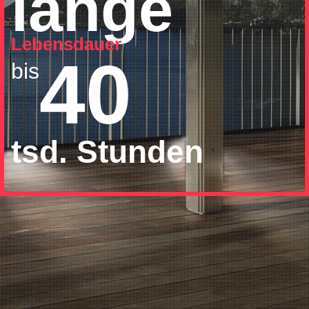
lange
Lebensdauer
40
bis
tsd. Stunden