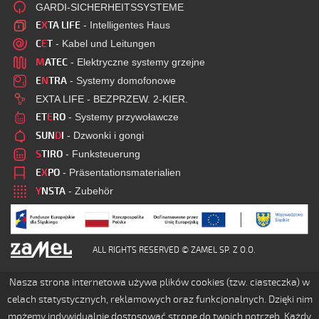
GARDI-SICHERHEITSSYSTEME
E
X
TA LIFE
- Intelligentes Haus
C
E
T
- Kabel und Leitungen
M
ATEC
- Elektryczne systemy grzejne
E
N
TRA
- Systemy domofonowe
EXTA LIFE - BEZPRZEW. 2-KIER.
ET
E
RO
- Systemy przywoławcze
SUN
D
I
- Dzwonki i gongi
S
TIRO
- Funksteuerung
E
X
PO
- Präsentationsmaterialien
Y
NSTA
- Zubehör
ALL RIGHTS RESERVED © ZAMEL SP. Z O.O.
Nasza strona internetowa używa plików cookies (tzw. ciasteczka) w
celach statystycznych, reklamowych oraz funkcjonalnych. Dzięki nim
możemy indywidualnie dostosować stronę do twoich potrzeb. Każdy