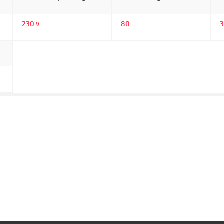
230
80
V