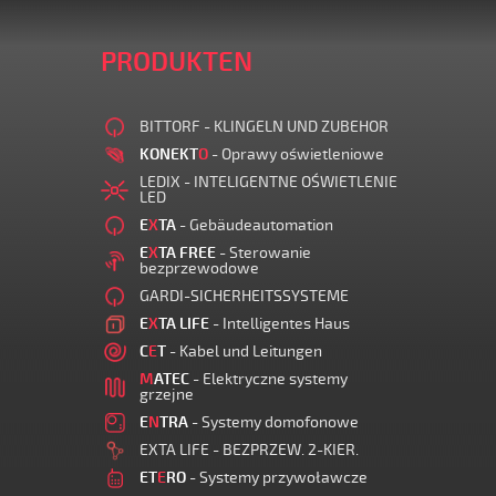
PRODUKTEN
BITTORF - KLINGELN UND ZUBEHOR
KONEKT
O
- Oprawy oświetleniowe
LEDIX - INTELIGENTNE OŚWIETLENIE
LED
E
X
TA
- Gebäudeautomation
E
X
TA FREE
- Sterowanie
bezprzewodowe
GARDI-SICHERHEITSSYSTEME
E
X
TA LIFE
- Intelligentes Haus
C
E
T
- Kabel und Leitungen
M
ATEC
- Elektryczne systemy
grzejne
E
N
TRA
- Systemy domofonowe
EXTA LIFE - BEZPRZEW. 2-KIER.
ET
E
RO
- Systemy przywoławcze