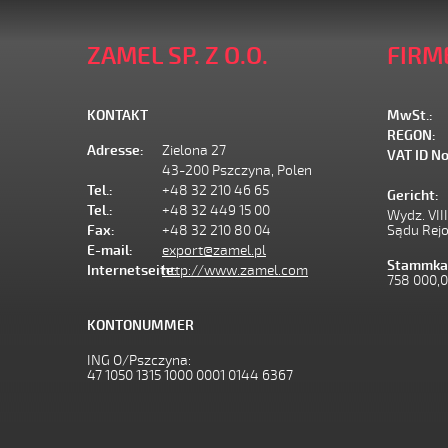
ZAMEL SP. Z O.O.
FIRM
KONTAKT
MwSt.:
REGON:
Adresse:
Zielona 27
VAT ID No
43-200 Pszczyna, Polen
Tel.:
+48 32 210 46 65
Gericht:
Tel.:
+48 32 449 15 00
Wydz. VII
Fax:
+48 32 210 80 04
Sądu Rej
E-mail:
export@zamel.pl
Stammkap
Internetseite:
http://www.zamel.com
758 000,
KONTONUMMER
ING O/Pszczyna:
47 1050 1315 1000 0001 0144 6367