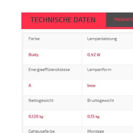
TECHNISCHE DATEN
PRODUKT
Farbe
Lampenleistung
Biały
0,42
W
Energieeffizienzklasse
Lampenform
A
Inne
Nettogewicht
Bruttogewicht
0,120
0,15
kg
kg
Gehäusefarbe
Montage