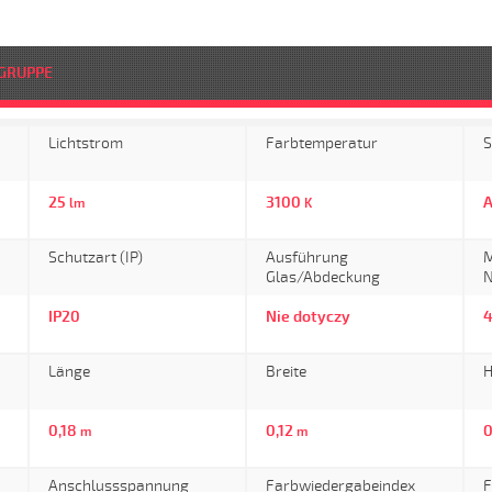
GRUPPE
Lichtstrom
Farbtemperatur
S
25
3100
lm
K
Schutzart (IP)
Ausführung
M
Glas/Abdeckung
N
IP20
Nie dotyczy
Länge
Breite
H
0,18
0,12
0
m
m
Anschlussspannung
Farbwiedergabeindex
F