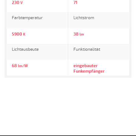
230
71
V
Farbtemperatur
Lichtstrom
5900
38
K
lm
Lichtausbeute
Funktionalität
68
eingebauter
lm/W
Funkempfänger