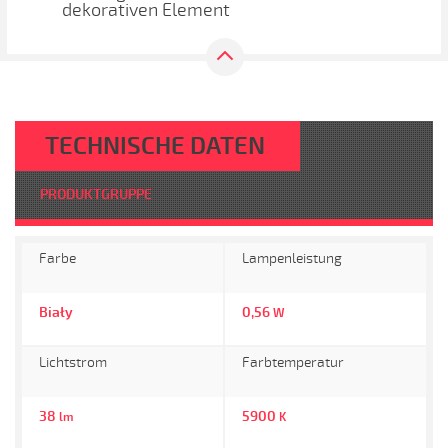
dekorativen Element
TECHNISCHE DATEN
PRODUKTGRUPPE
Farbe
Lampenleistung
Biały
0,56
W
Lichtstrom
Farbtemperatur
38
5900
lm
K