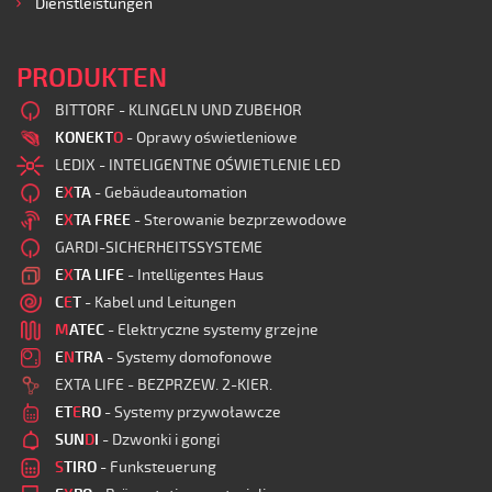
Dienstleistungen
PRODUKTEN
BITTORF - KLINGELN UND ZUBEHOR
KONEKT
O
- Oprawy oświetleniowe
LEDIX - INTELIGENTNE OŚWIETLENIE LED
E
X
TA
- Gebäudeautomation
E
X
TA FREE
- Sterowanie bezprzewodowe
GARDI-SICHERHEITSSYSTEME
E
X
TA LIFE
- Intelligentes Haus
C
E
T
- Kabel und Leitungen
M
ATEC
- Elektryczne systemy grzejne
E
N
TRA
- Systemy domofonowe
EXTA LIFE - BEZPRZEW. 2-KIER.
ET
E
RO
- Systemy przywoławcze
SUN
D
I
- Dzwonki i gongi
S
TIRO
- Funksteuerung