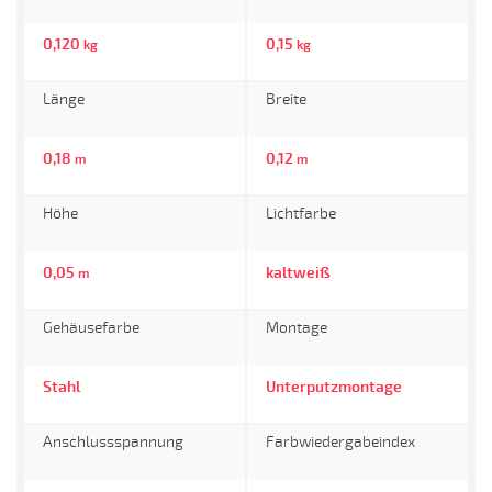
0,120
0,15
kg
kg
Länge
Breite
0,18
0,12
m
m
Höhe
Lichtfarbe
0,05
kaltweiß
m
Gehäusefarbe
Montage
Stahl
Unterputzmontage
Anschlussspannung
Farbwiedergabeindex