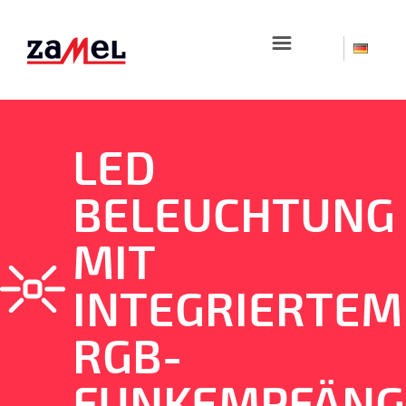
☰
LED
BELEUCHTUNG
MIT
INTEGRIERTEM
RGB-
FUNKEMPFÄNG