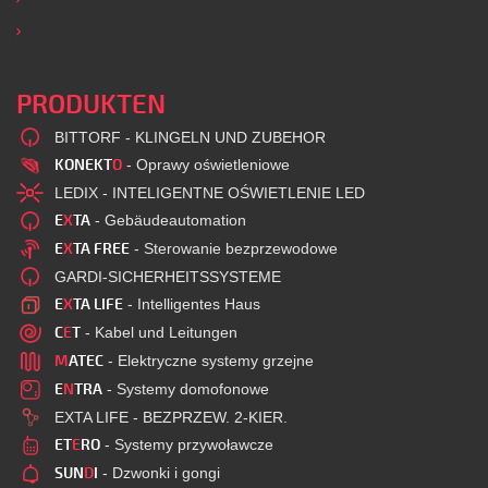
Dienstleistungen
PRODUKTEN
BITTORF - KLINGELN UND ZUBEHOR
KONEKT
O
- Oprawy oświetleniowe
LEDIX - INTELIGENTNE OŚWIETLENIE LED
E
X
TA
- Gebäudeautomation
E
X
TA FREE
- Sterowanie bezprzewodowe
GARDI-SICHERHEITSSYSTEME
E
X
TA LIFE
- Intelligentes Haus
C
E
T
- Kabel und Leitungen
M
ATEC
- Elektryczne systemy grzejne
E
N
TRA
- Systemy domofonowe
EXTA LIFE - BEZPRZEW. 2-KIER.
ET
E
RO
- Systemy przywoławcze
SUN
D
I
- Dzwonki i gongi