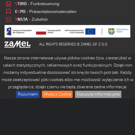
S
TIRO
- Funksteuerung
E
X
PO
- Präsentationsmaterialien
Y
NSTA
- Zubehör
ALL RIGHTS RESERVED © ZAMEL SP. Z O.O.
Nasza strona internetowa używa plików cookies (tzw. ciasteczka) w
celach statystycznych, reklamowych oraz funkcjonalnych. Dzięki nim
możemy indywidualnie dostosować stronę do twoich potrzeb. Każdy
może zaakceptować pliki cookies albo ma możliwość wyłączenia ich w
przeglądarce, dzięki czemu nie będą zbierane żadne informacje.
Rozumiem
Wyłącz Cookie
Klauzula Informacyjna