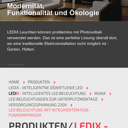
Modernität,
Funktionalität und Ökologie
LEDIX Leuchten können problemlos mit Photovoltaik
verwendet werden. Das ist eine perfekte Lösung überall dort,
wo eine traditionelle Elektroinstallation nicht möglich ist -
Garten, Hütten.
HOME
PRODUKTEN
LEDIX - INTELIGENTNE OŚWIETLENIE LED
LEDI
X
- INTELLIGENTES LED BELEUCHTUNG
MUNA
LED BELEUCHTUNGEN ZUR UNTERPUTZMONTAGE
VERSORGUNGSSPANNUNG 230V
LED BELEUCHTUNG MIT INTEGRIERTEM RGB-
FUNKEMPFÄNGER
PRODUKTEN
LEDIX -