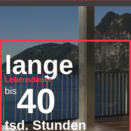
lange
Lebensdauer
40
bis
tsd. Stunden