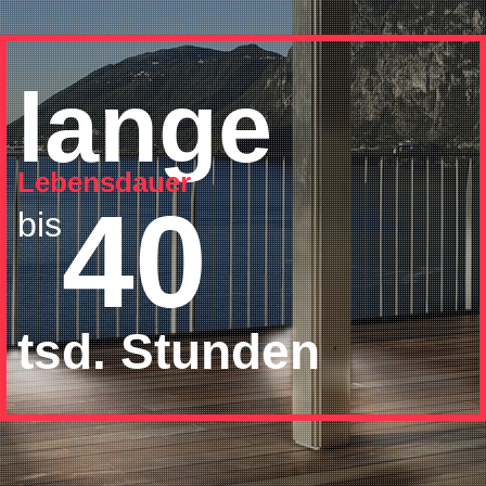
lange
Lebensdauer
40
bis
tsd. Stunden