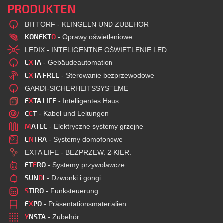
PRODUKTEN
BITTORF - KLINGELN UND ZUBEHOR
KONEKT
O
- Oprawy oświetleniowe
LEDIX - INTELIGENTNE OŚWIETLENIE LED
E
X
TA
- Gebäudeautomation
E
X
TA FREE
- Sterowanie bezprzewodowe
GARDI-SICHERHEITSSYSTEME
E
X
TA LIFE
- Intelligentes Haus
C
E
T
- Kabel und Leitungen
M
ATEC
- Elektryczne systemy grzejne
E
N
TRA
- Systemy domofonowe
EXTA LIFE - BEZPRZEW. 2-KIER.
ET
E
RO
- Systemy przywoławcze
SUN
D
I
- Dzwonki i gongi
S
TIRO
- Funksteuerung
E
X
PO
- Präsentationsmaterialien
Y
NSTA
- Zubehör