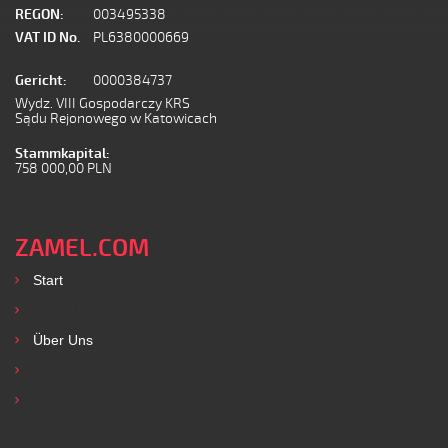
REGON:
003495338
VAT ID No.
PL6380000669
Gericht:
0000384737
Wydz. VIII Gospodarczy KRS
Sądu Rejonowego w Katowicach
Stammkapital:
758 000,00 PLN
ZAMEL.COM
Start
Produkte
Über Uns
Kontakt
Dienstleistungen