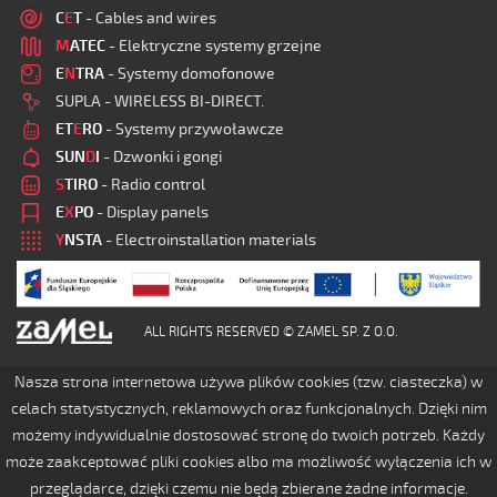
C
E
T
- Cables and wires
M
ATEC
- Elektryczne systemy grzejne
E
N
TRA
- Systemy domofonowe
SUPLA - WIRELESS BI-DIRECT.
ET
E
RO
- Systemy przywoławcze
SUN
D
I
- Dzwonki i gongi
S
TIRO
- Radio control
E
X
PO
- Display panels
Y
NSTA
- Electroinstallation materials
ALL RIGHTS RESERVED © ZAMEL SP. Z O.O.
Nasza strona internetowa używa plików cookies (tzw. ciasteczka) w
celach statystycznych, reklamowych oraz funkcjonalnych. Dzięki nim
możemy indywidualnie dostosować stronę do twoich potrzeb. Każdy
może zaakceptować pliki cookies albo ma możliwość wyłączenia ich w
przeglądarce, dzięki czemu nie będą zbierane żadne informacje.