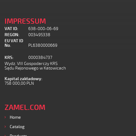
IMPRESSUM
VAT ID:
638-000-06-69
REGON:
003495338
EU VAT ID
No.
PL6380000669
KRS:
0000384737
Wydz. VIII Gospodarczy KRS
Sądu Rejonowego w Katowicach
Kapital zakładowy:
758 000,00 PLN
ZAMEL.COM
Home
Catalog