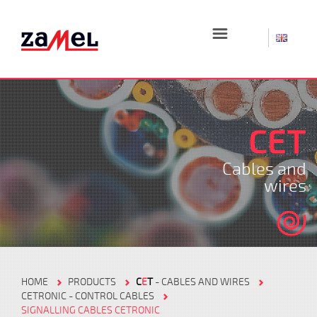
☰
CET
Cables and
wires
HOME
PRODUCTS
C
E
T
- CABLES AND WIRES
CETRONIC - CONTROL CABLES
SIGNALLING CABLES CETRONIC