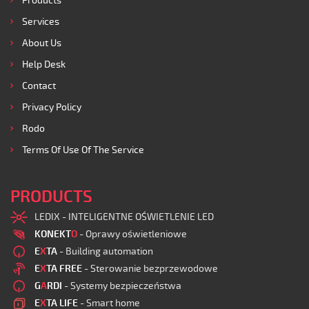
Products
Services
About Us
Help Desk
Contact
Privacy Policy
Rodo
Terms Of Use Of The Service
PRODUCTS
LEDIX - INTELIGENTNE OŚWIETLENIE LED
KONEKT
O
- Oprawy oświetleniowe
E
X
TA
- Building automation
E
X
TA FREE
- Sterowanie bezprzewodowe
G
A
RDI
- Systemy bezpieczeństwa
E
X
TA LIFE
- Smart home