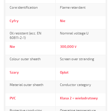
Core identification
Flame retardant
Cyfry
Nie
Oil resistant (acc. EN
Nominal voltage U
60811-2-1)
Nie
300,000
V
Colour outer sheath
Screen over stranding
Szary
Oplot
Material outer sheath
Conductor category
PVC
Klasa 2 = wielodrutowy
Protective conductor
Operating temperature,