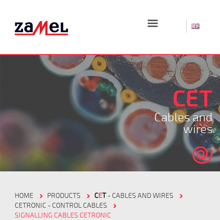
☰
CET
Cables and
wires
HOME
PRODUCTS
C
E
T
- CABLES AND WIRES
CETRONIC - CONTROL CABLES
SIGNALLING CABLES CETRONIC