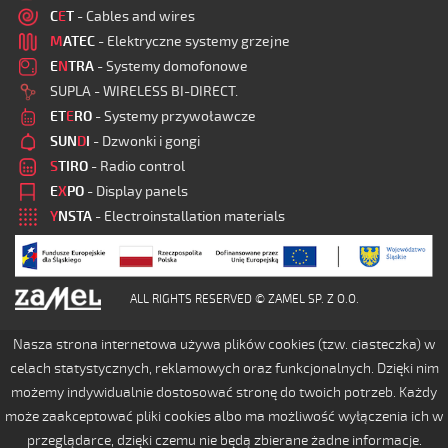
C
E
T
- Cables and wires
M
ATEC
- Elektryczne systemy grzejne
E
N
TRA
- Systemy domofonowe
SUPLA - WIRELESS BI-DIRECT.
ET
E
RO
- Systemy przywoławcze
SUN
D
I
- Dzwonki i gongi
S
TIRO
- Radio control
E
X
PO
- Display panels
Y
NSTA
- Electroinstallation materials
ALL RIGHTS RESERVED © ZAMEL SP. Z O.O.
Nasza strona internetowa używa plików cookies (tzw. ciasteczka) w
celach statystycznych, reklamowych oraz funkcjonalnych. Dzięki nim
możemy indywidualnie dostosować stronę do twoich potrzeb. Każdy
może zaakceptować pliki cookies albo ma możliwość wyłączenia ich w
przeglądarce, dzięki czemu nie będą zbierane żadne informacje.