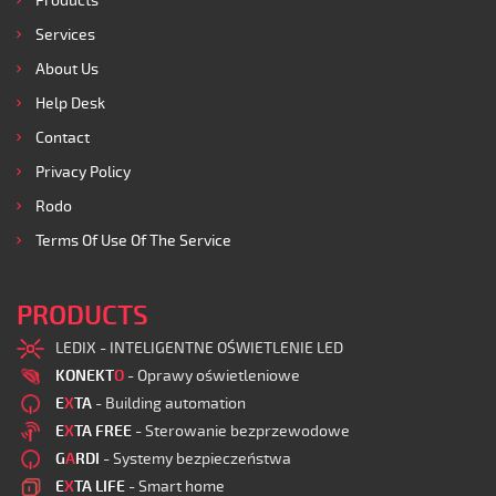
Products
Services
About Us
Help Desk
Contact
Privacy Policy
Rodo
Terms Of Use Of The Service
PRODUCTS
LEDIX - INTELIGENTNE OŚWIETLENIE LED
KONEKT
O
- Oprawy oświetleniowe
E
X
TA
- Building automation
E
X
TA FREE
- Sterowanie bezprzewodowe
G
A
RDI
- Systemy bezpieczeństwa
E
X
TA LIFE
- Smart home