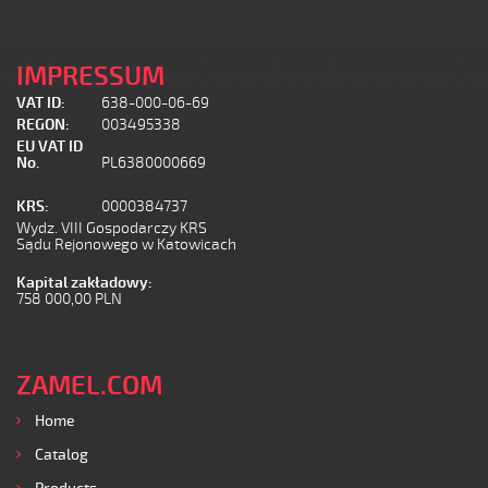
IMPRESSUM
VAT ID:
638-000-06-69
REGON:
003495338
EU VAT ID
No.
PL6380000669
KRS:
0000384737
Wydz. VIII Gospodarczy KRS
Sądu Rejonowego w Katowicach
Kapital zakładowy:
758 000,00 PLN
ZAMEL.COM
Home
Catalog