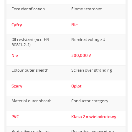
Core identification
Flame retardant
Cyfry
Nie
Oil resistant (acc. EN
Nominal voltage U
60811-2-1)
Nie
300,000
V
Colour outer sheath
Screen over stranding
Szary
Oplot
Material outer sheath
Conductor category
PVC
Klasa 2 = wielodrutowy
Protective conductor
Operating temperature,