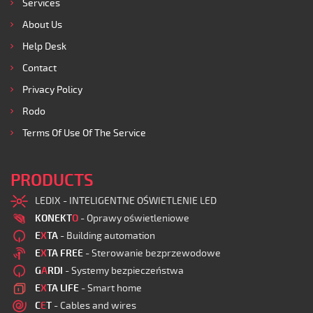
Services
About Us
Help Desk
Contact
Privacy Policy
Rodo
Terms Of Use Of The Service
PRODUCTS
LEDIX - INTELIGENTNE OŚWIETLENIE LED
KONEKT
O
- Oprawy oświetleniowe
E
X
TA
- Building automation
E
X
TA FREE
- Sterowanie bezprzewodowe
G
A
RDI
- Systemy bezpieczeństwa
E
X
TA LIFE
- Smart home
C
E
T
- Cables and wires