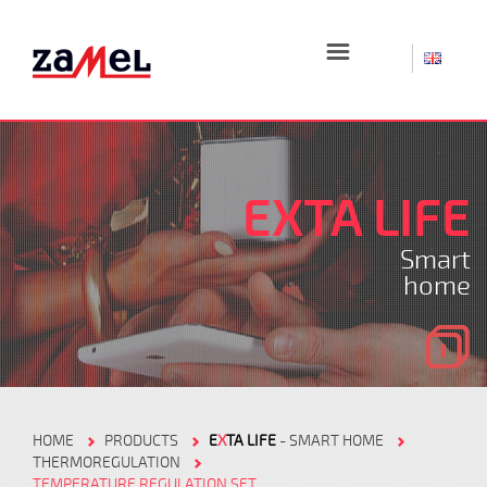
☰
EXTA LIFE
Smart
home
HOME
PRODUCTS
E
X
TA LIFE
- SMART HOME
THERMOREGULATION
TEMPERATURE REGULATION SET