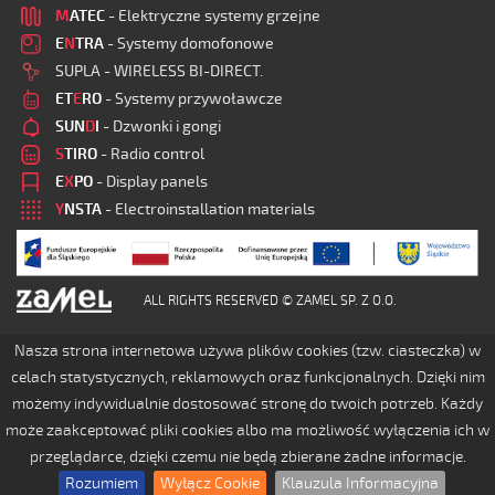
M
ATEC
- Elektryczne systemy grzejne
E
N
TRA
- Systemy domofonowe
SUPLA - WIRELESS BI-DIRECT.
ET
E
RO
- Systemy przywoławcze
SUN
D
I
- Dzwonki i gongi
S
TIRO
- Radio control
E
X
PO
- Display panels
Y
NSTA
- Electroinstallation materials
ALL RIGHTS RESERVED © ZAMEL SP. Z O.O.
Nasza strona internetowa używa plików cookies (tzw. ciasteczka) w
celach statystycznych, reklamowych oraz funkcjonalnych. Dzięki nim
możemy indywidualnie dostosować stronę do twoich potrzeb. Każdy
może zaakceptować pliki cookies albo ma możliwość wyłączenia ich w
przeglądarce, dzięki czemu nie będą zbierane żadne informacje.
Rozumiem
Wyłącz Cookie
Klauzula Informacyjna