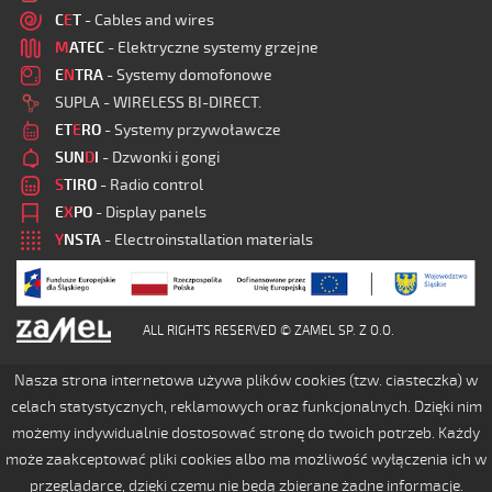
C
E
T
- Cables and wires
M
ATEC
- Elektryczne systemy grzejne
E
N
TRA
- Systemy domofonowe
SUPLA - WIRELESS BI-DIRECT.
ET
E
RO
- Systemy przywoławcze
SUN
D
I
- Dzwonki i gongi
S
TIRO
- Radio control
E
X
PO
- Display panels
Y
NSTA
- Electroinstallation materials
ALL RIGHTS RESERVED © ZAMEL SP. Z O.O.
Nasza strona internetowa używa plików cookies (tzw. ciasteczka) w
celach statystycznych, reklamowych oraz funkcjonalnych. Dzięki nim
możemy indywidualnie dostosować stronę do twoich potrzeb. Każdy
może zaakceptować pliki cookies albo ma możliwość wyłączenia ich w
przeglądarce, dzięki czemu nie będą zbierane żadne informacje.