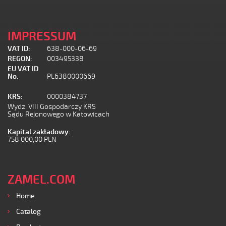
IMPRESSUM
VAT ID:
638-000-06-69
REGON:
003495338
EU VAT ID
No.
PL6380000669
KRS:
0000384737
Wydz. VIII Gospodarczy KRS
Sądu Rejonowego w Katowicach
Kapital zakładowy:
758 000,00 PLN
ZAMEL.COM
Home
Catalog