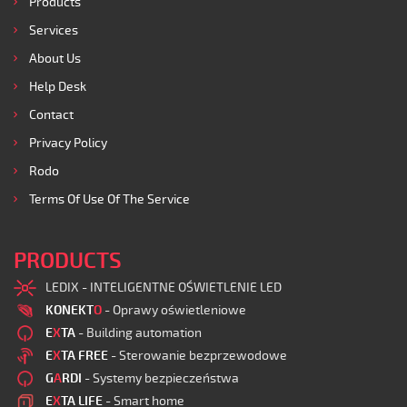
Products
Services
About Us
Help Desk
Contact
Privacy Policy
Rodo
Terms Of Use Of The Service
PRODUCTS
LEDIX - INTELIGENTNE OŚWIETLENIE LED
KONEKT
O
- Oprawy oświetleniowe
E
X
TA
- Building automation
E
X
TA FREE
- Sterowanie bezprzewodowe
G
A
RDI
- Systemy bezpieczeństwa
E
X
TA LIFE
- Smart home