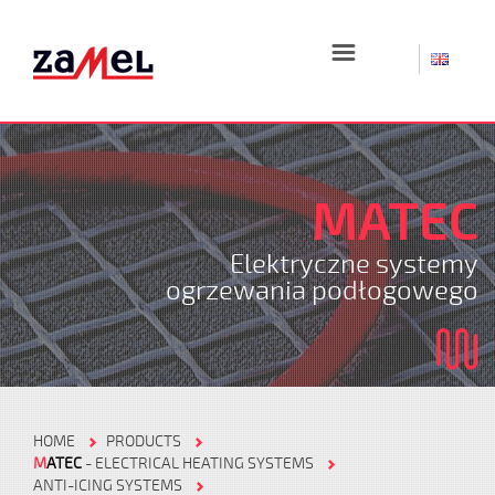
☰
MATEC
Elektryczne systemy
ogrzewania podłogowego
HOME
PRODUCTS
M
ATEC
- ELECTRICAL HEATING SYSTEMS
ANTI-ICING SYSTEMS