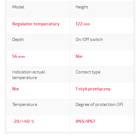
Model
Height
Regulator temperatury
122
mm
Depth
On/Off switch
56
Nie
mm
Indication actual
Contact type
temperature
Nie
1 styk przełączny
Temperature
Degree of protection (IP)
-20/+40
IP65/IP67
°C