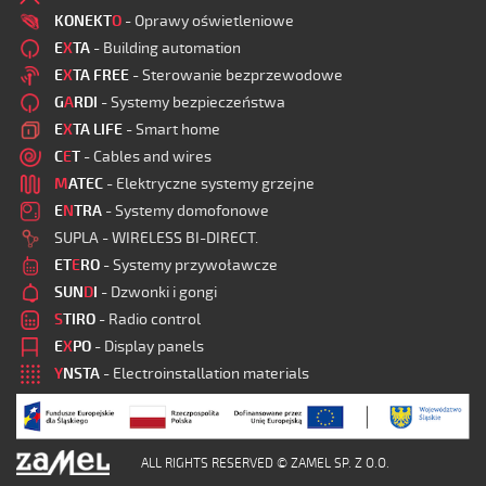
KONEKT
O
- Oprawy oświetleniowe
E
X
TA
- Building automation
E
X
TA FREE
- Sterowanie bezprzewodowe
G
A
RDI
- Systemy bezpieczeństwa
E
X
TA LIFE
- Smart home
C
E
T
- Cables and wires
M
ATEC
- Elektryczne systemy grzejne
E
N
TRA
- Systemy domofonowe
SUPLA - WIRELESS BI-DIRECT.
ET
E
RO
- Systemy przywoławcze
SUN
D
I
- Dzwonki i gongi
S
TIRO
- Radio control
E
X
PO
- Display panels
Y
NSTA
- Electroinstallation materials
ALL RIGHTS RESERVED © ZAMEL SP. Z O.O.