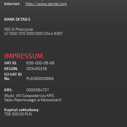
Internet:
http://www.zamel.com
BANK DETAILS
ING O/Pszczyna:
47 1050 1315 1000 0001 0144 6367
IMPRESSUM
VAT ID:
638-000-06-69
REGON:
003495338
EU VAT ID
No.
PL6380000669
KRS:
0000384737
Wydz. VIII Gospodarczy KRS
Sądu Rejonowego w Katowicach
Kapital zakładowy:
758 000,00 PLN