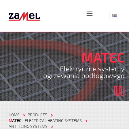
☰
MATEC
Elektryczne systemy
ogrzewania podłogowego
HOME
PRODUCTS
M
ATEC
- ELECTRICAL HEATING SYSTEMS
ANTI-ICING SYSTEMS