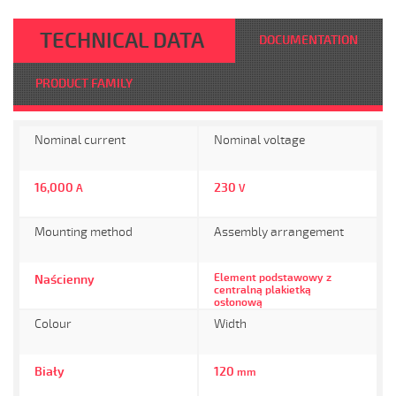
TECHNICAL DATA
DOCUMENTATION
PRODUCT FAMILY
Nominal current
Nominal voltage
16,000
230
A
V
Mounting method
Assembly arrangement
Element podstawowy z
Naścienny
centralną plakietką
osłonową
Colour
Width
Biały
120
mm