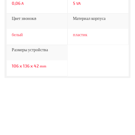
0,06
5
A
VA
Цвет звонокa
Материал корпуса
белый
пластик
Размеры устройства
106 x 136 x 42
mm