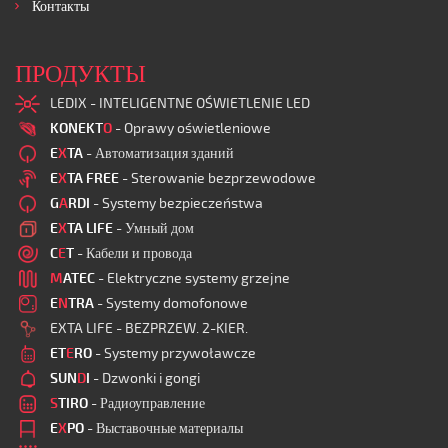
Контакты
ПРОДУКТЫ
LEDIX - INTELIGENTNE OŚWIETLENIE LED
KONEKT
O
- Oprawy oświetleniowe
E
X
TA
- Автоматизация зданий
E
X
TA FREE
- Sterowanie bezprzewodowe
G
A
RDI
- Systemy bezpieczeństwa
E
X
TA LIFE
- Умный дом
C
E
T
- Кабели и провода
M
ATEC
- Elektryczne systemy grzejne
E
N
TRA
- Systemy domofonowe
EXTA LIFE - BEZPRZEW. 2-KIER.
ET
E
RO
- Systemy przywoławcze
SUN
D
I
- Dzwonki i gongi
S
TIRO
- Радиоуправление
E
X
PO
- Выставочные материалы