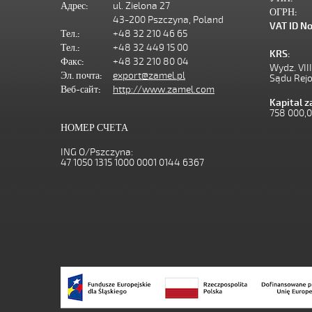
Адрес:
ul. Zielona 27
ОГРН:
43-200 Pszczyna, Poland
VAT ID No
Тел.:
+48 32 210 46 65
Тел.:
+48 32 449 15 00
KRS:
Факс:
+48 32 210 80 04
Wydz. VII
Эл. почта:
export@zamel.pl
Sądu Rej
Веб-сайт:
http://www.zamel.com
Kapital 
758 000,
НОМЕР СЧЕТА
ING O/Pszczyna:
47 1050 1315 1000 0001 0144 6367