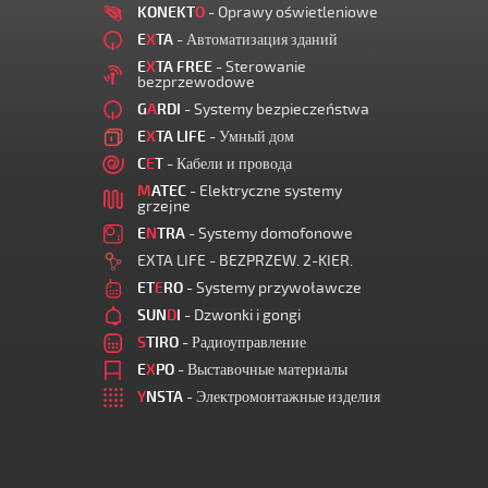
KONEKT
O
- Oprawy oświetleniowe
E
X
TA
- Автоматизация зданий
E
X
TA FREE
- Sterowanie
bezprzewodowe
G
A
RDI
- Systemy bezpieczeństwa
E
X
TA LIFE
- Умный дом
C
E
T
- Кабели и провода
M
ATEC
- Elektryczne systemy
grzejne
E
N
TRA
- Systemy domofonowe
EXTA LIFE - BEZPRZEW. 2-KIER.
ET
E
RO
- Systemy przywoławcze
SUN
D
I
- Dzwonki i gongi
S
TIRO
- Радиоуправление
E
X
PO
- Выставочные материалы
Y
NSTA
- Электромонтажные изделия