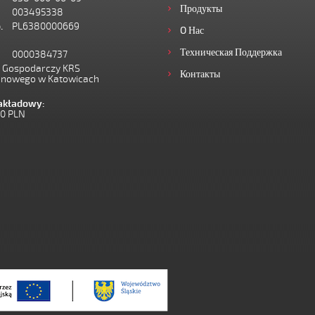
Продукты
003495338
.
PL6380000669
O Нас
Техническая Поддержка
0000384737
I Gospodarczy KRS
Контакты
onowego w Katowicach
zakładowy:
00 PLN