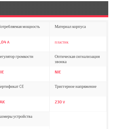
отребляемая мощность
Материал корпуса
0,04
пластик
A
егулятор громкости
Оптическая сигнализация
звонка
IE
NIE
ертификат CE
Триггерное напряжение
TAK
230
V
азмеры устройства