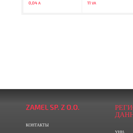
0,04
11
A
VA
ZAMEL SP. Z O.O.
РЕГ
ДАН
КОНТАКТЫ
УНН: