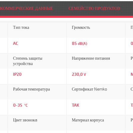
КОММЕРЧЕСКИЕ ДАННЫЕ
СЕМЕЙСТВО ПРОДУКТОВ
Тип тока
Громкость
П
AC
85
dB(A)
Степень защиты
Напряжение питания
Р
устройства
IP20
230,0
N
V
Рабочая температура
Сертификат Nemko
С
0-35
TAK
°C
Цвет звонокa
Материал корпуса
Р