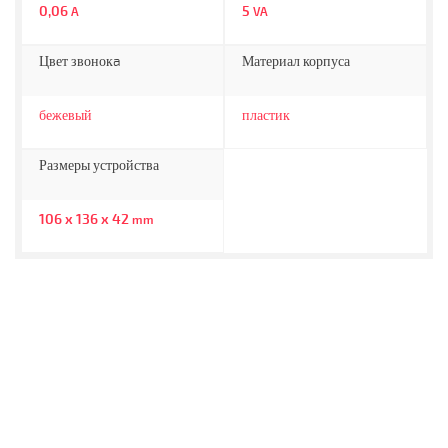
0,06
5
A
VA
Цвет звонокa
Материал корпуса
бежевый
пластик
Размеры устройства
106 x 136 x 42
mm