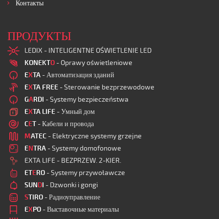
Контакты
ПРОДУКТЫ
LEDIX - INTELIGENTNE OŚWIETLENIE LED
KONEKT
O
- Oprawy oświetleniowe
E
X
TA
- Автоматизация зданий
E
X
TA FREE
- Sterowanie bezprzewodowe
G
A
RDI
- Systemy bezpieczeństwa
E
X
TA LIFE
- Умный дом
C
E
T
- Кабели и провода
M
ATEC
- Elektryczne systemy grzejne
E
N
TRA
- Systemy domofonowe
EXTA LIFE - BEZPRZEW. 2-KIER.
ET
E
RO
- Systemy przywoławcze
SUN
D
I
- Dzwonki i gongi
S
TIRO
- Радиоуправление
E
X
PO
- Выставочные материалы