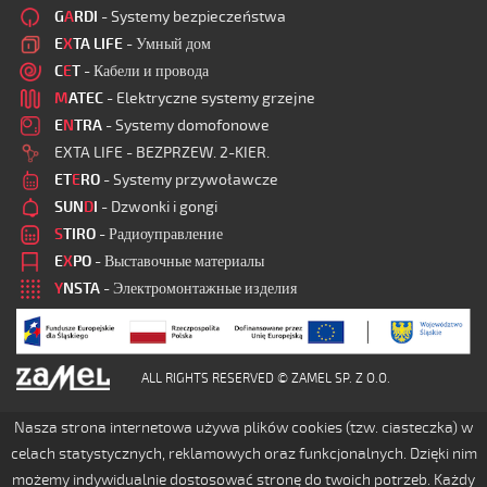
G
A
RDI
- Systemy bezpieczeństwa
E
X
TA LIFE
- Умный дом
C
E
T
- Кабели и провода
M
ATEC
- Elektryczne systemy grzejne
E
N
TRA
- Systemy domofonowe
EXTA LIFE - BEZPRZEW. 2-KIER.
ET
E
RO
- Systemy przywoławcze
SUN
D
I
- Dzwonki i gongi
S
TIRO
- Радиоуправление
E
X
PO
- Выставочные материалы
Y
NSTA
- Электромонтажные изделия
ALL RIGHTS RESERVED © ZAMEL SP. Z O.O.
Nasza strona internetowa używa plików cookies (tzw. ciasteczka) w
celach statystycznych, reklamowych oraz funkcjonalnych. Dzięki nim
możemy indywidualnie dostosować stronę do twoich potrzeb. Każdy