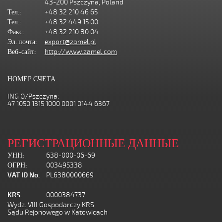
43-200 Pszczyna, Poland
Тел.:
+48 32 210 46 65
Тел.:
+48 32 449 15 00
Факс:
+48 32 210 80 04
Эл. почта:
export@zamel.pl
Веб-сайт:
http://www.zamel.com
НОМЕР СЧЕТА
ING O/Pszczyna:
47 1050 1315 1000 0001 0144 6367
РЕГИСТРАЦИОННЫЕ ДАННЫЕ
УНН:
638-000-06-69
ОГРН:
003495338
VAT ID No.
PL6380000669
KRS:
0000384737
Wydz. VIII Gospodarczy KRS
Sądu Rejonowego w Katowicach