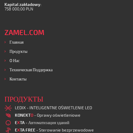
Kapital zakładowy:
758 000,00 PLN
ZAMEL.COM
Главная
Продукты
O Нас
Техническая Поддержка
Контакты
ПРОДУКТЫ
LEDIX - INTELIGENTNE OŚWIETLENIE LED
KONEKT
O
- Oprawy oświetleniowe
E
X
TA
- Автоматизация зданий
E
X
TA FREE
- Sterowanie bezprzewodowe