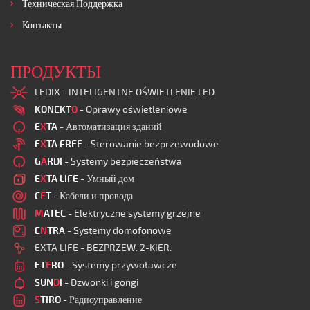
Техническая Поддержка
Контакты
ПРОДУКТЫ
LEDIX - INTELIGENTNE OŚWIETLENIE LED
KONEKT
O
- Oprawy oświetleniowe
E
X
TA
- Автоматизация зданий
E
X
TA FREE
- Sterowanie bezprzewodowe
G
A
RDI
- Systemy bezpieczeństwa
E
X
TA LIFE
- Умный дом
C
E
T
- Кабели и провода
M
ATEC
- Elektryczne systemy grzejne
E
N
TRA
- Systemy domofonowe
EXTA LIFE - BEZPRZEW. 2-KIER.
ET
E
RO
- Systemy przywoławcze
SUN
D
I
- Dzwonki i gongi
S
TIRO
- Радиоуправление