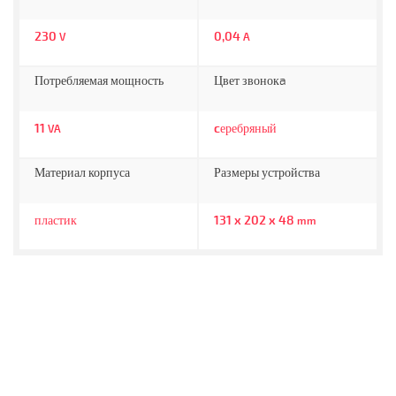
230
0,04
V
A
Потребляемая мощность
Цвет звонокa
11
cеребряный
VA
Материал корпуса
Размеры устройства
пластик
131 x 202 x 48
mm