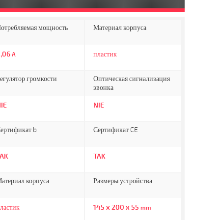
отребляемая мощность
Материал корпуса
,06
пластик
A
егулятор громкости
Оптическая сигнализация
звонка
IE
NIE
ертификат b
Сертификат CE
TAK
TAK
атериал корпуса
Размеры устройства
ластик
145 x 200 x 55
mm