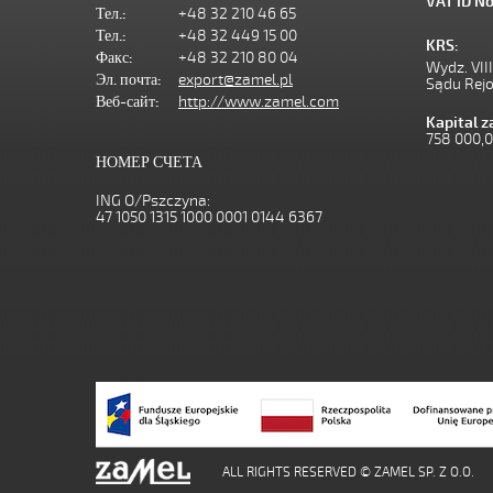
VAT ID No
Тел.:
+48 32 210 46 65
Тел.:
+48 32 449 15 00
KRS:
Факс:
+48 32 210 80 04
Wydz. VII
Эл. почта:
export@zamel.pl
Sądu Rej
Веб-сайт:
http://www.zamel.com
Kapital 
758 000,
НОМЕР СЧЕТА
ING O/Pszczyna:
47 1050 1315 1000 0001 0144 6367
ALL RIGHTS RESERVED © ZAMEL SP. Z O.O.