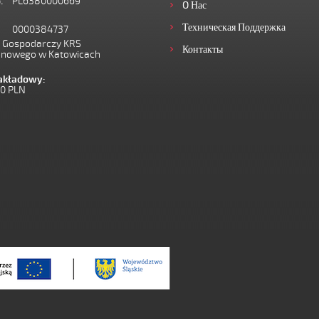
.
PL6380000669
O Нас
Техническая Поддержка
0000384737
I Gospodarczy KRS
Контакты
onowego w Katowicach
zakładowy:
00 PLN