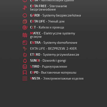
E
X
TA
- Автоматизация зданий
E
X
TA FREE
- Sterowanie
bezprzewodowe
G
A
RDI
- Systemy bezpieczeństwa
E
X
TA LIFE
- Умный дом
C
E
T
- Кабели и провода
M
ATEC
- Elektryczne systemy
grzejne
E
N
TRA
- Systemy domofonowe
EXTA LIFE - BEZPRZEW. 2-KIER.
ET
E
RO
- Systemy przywoławcze
SUN
D
I
- Dzwonki i gongi
S
TIRO
- Радиоуправление
E
X
PO
- Выставочные материалы
Y
NSTA
- Электромонтажные изделия