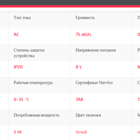
Тип тока
Громкость
П
AC
75
0
dB(A)
Степень защиты
Напряжение питания
Р
устройства
IP20
8
N
V
Рабочая температура
Сертификат Nemko
С
0-35
TAK
°C
Потребляемая мощность
Цвет звонокa
М
5
белый
п
VA