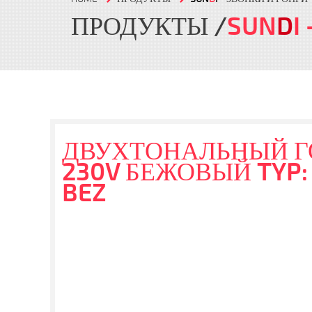
ПРОДУКТЫ
SUN
D
I
ДВУХТОНАЛЬНЫЙ ГО
230V БЕЖОВЫЙ TYP:
BEZ