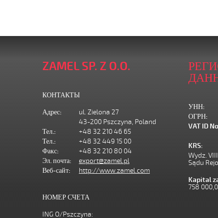
ZAMEL SP. Z O.O.
РЕГ
ДАН
КОНТАКТЫ
УНН:
Адрес:
ul. Zielona 27
ОГРН:
43-200 Pszczyna, Poland
VAT ID No
Тел.:
+48 32 210 46 65
Тел.:
+48 32 449 15 00
KRS:
Факс:
+48 32 210 80 04
Wydz. VII
Эл. почта:
export@zamel.pl
Sądu Rej
Веб-сайт:
http://www.zamel.com
Kapital 
758 000,
НОМЕР СЧЕТА
ING O/Pszczyna: