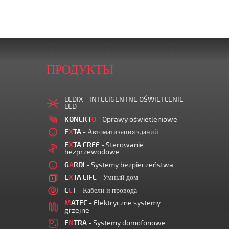
ПРОДУКТЫ
LEDIX - INTELIGENTNE OŚWIETLENIE
LED
KONEKT
O
- Oprawy oświetleniowe
E
X
TA
- Автоматизация зданий
E
X
TA FREE
- Sterowanie
bezprzewodowe
G
A
RDI
- Systemy bezpieczeństwa
E
X
TA LIFE
- Умный дом
C
E
T
- Кабели и провода
M
ATEC
- Elektryczne systemy
grzejne
E
N
TRA
- Systemy domofonowe