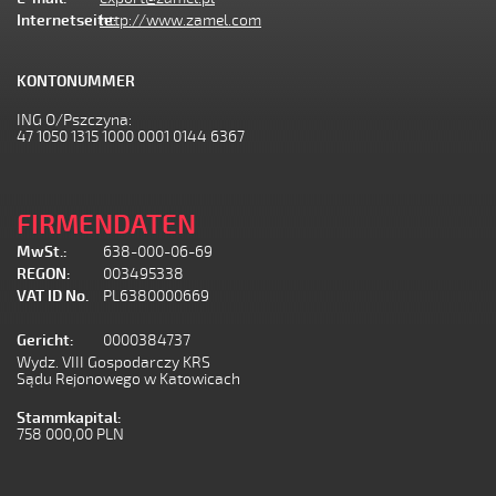
Internetseite:
http://www.zamel.com
KONTONUMMER
ING O/Pszczyna:
47 1050 1315 1000 0001 0144 6367
FIRMENDATEN
MwSt.:
638-000-06-69
REGON:
003495338
VAT ID No.
PL6380000669
Gericht:
0000384737
Wydz. VIII Gospodarczy KRS
Sądu Rejonowego w Katowicach
Stammkapital:
758 000,00 PLN