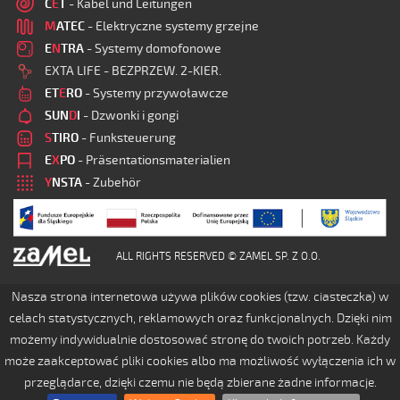
C
E
T
- Kabel und Leitungen
M
ATEC
- Elektryczne systemy grzejne
E
N
TRA
- Systemy domofonowe
EXTA LIFE - BEZPRZEW. 2-KIER.
ET
E
RO
- Systemy przywoławcze
SUN
D
I
- Dzwonki i gongi
S
TIRO
- Funksteuerung
E
X
PO
- Präsentationsmaterialien
Y
NSTA
- Zubehör
ALL RIGHTS RESERVED © ZAMEL SP. Z O.O.
Nasza strona internetowa używa plików cookies (tzw. ciasteczka) w
celach statystycznych, reklamowych oraz funkcjonalnych. Dzięki nim
możemy indywidualnie dostosować stronę do twoich potrzeb. Każdy
może zaakceptować pliki cookies albo ma możliwość wyłączenia ich w
przeglądarce, dzięki czemu nie będą zbierane żadne informacje.