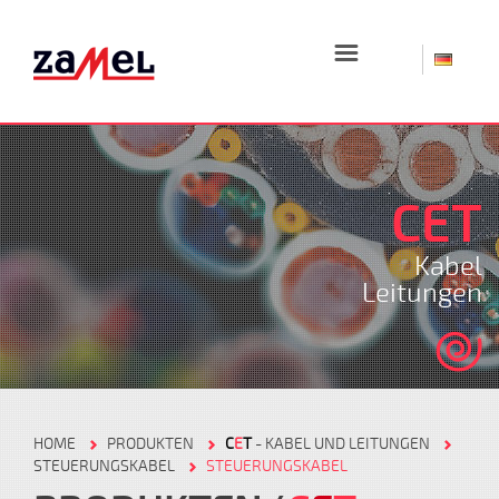
☰
CET
Kabel
Leitungen
HOME
PRODUKTEN
C
E
T
- KABEL UND LEITUNGEN
STEUERUNGSKABEL
STEUERUNGSKABEL