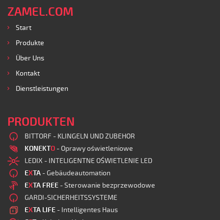
ZAMEL.COM
Start
Produkte
Über Uns
Kontakt
Dienstleistungen
PRODUKTEN
BITTORF - KLINGELN UND ZUBEHOR
KONEKT
O
- Oprawy oświetleniowe
LEDIX - INTELIGENTNE OŚWIETLENIE LED
E
X
TA
- Gebäudeautomation
E
X
TA FREE
- Sterowanie bezprzewodowe
GARDI-SICHERHEITSSYSTEME
E
X
TA LIFE
- Intelligentes Haus